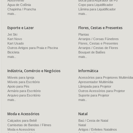
Absorvente
Bocal para Aspirador de Pó
Água de Colônia
Copo para Liquidificador
Chapinha / Prancha
Lâmina para Liquidificador
mais..
mais..
Esporte e Lazer
Flores, Cestas e Presentes
Jet Ski
Plantas
Kart Novo
Arranjos / Coroas Fúnebres
Kart Usado
Flores, Cestas e Presentes
Outros Artigos para Praia e Piscina
Arranjos / Cestas de Flores
Bicicleta
Bouquet de Balões
mais..
mais..
Indústria, Comércio e Negócios
Informática
Móveis para Igreja
Acessórios para Projetores Multimídia
Móveis para Escritório
Apresentador Multimídia
Apoio para Pés
Lâmpada para Projetor
Armário para Escritório
Outros Acessórios para Projetor
Arquivo para Escritório
Suporte para Projetor
mais..
mais..
Moda e Acessórios
Natal
Calçados para Bebê
Baú / Cesta de Natal
Camisetas de Bandas / Filmes
Natal
Moda e Acessórios
Artigos / Enfeites Natalinos