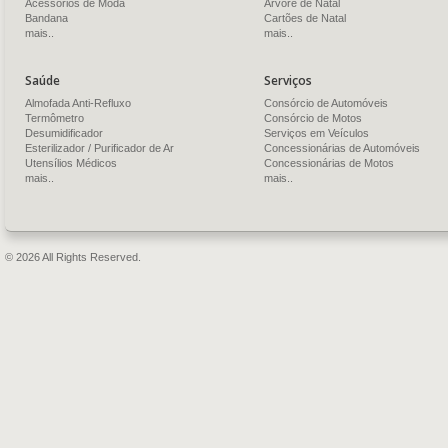
Acessórios de Moda
Árvore de Natal
Bandana
Cartões de Natal
mais..
mais..
Saúde
Serviços
Almofada Anti-Refluxo
Consórcio de Automóveis
Termômetro
Consórcio de Motos
Desumidificador
Serviços em Veículos
Esterilizador / Purificador de Ar
Concessionárias de Automóveis
Utensílios Médicos
Concessionárias de Motos
mais..
mais..
© 2026 All Rights Reserved.