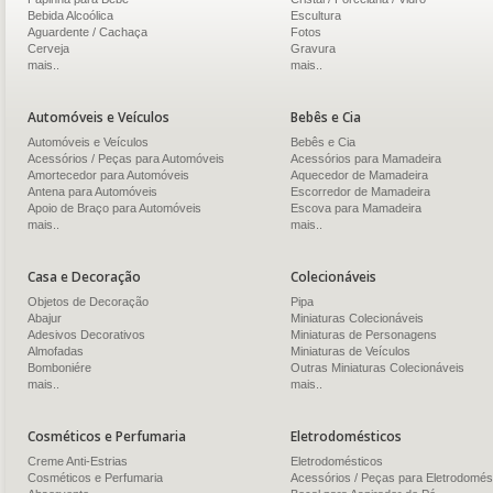
Bebida Alcoólica
Escultura
Aguardente / Cachaça
Fotos
Cerveja
Gravura
mais..
mais..
Automóveis e Veículos
Bebês e Cia
Automóveis e Veículos
Bebês e Cia
Acessórios / Peças para Automóveis
Acessórios para Mamadeira
Amortecedor para Automóveis
Aquecedor de Mamadeira
Antena para Automóveis
Escorredor de Mamadeira
Apoio de Braço para Automóveis
Escova para Mamadeira
mais..
mais..
Casa e Decoração
Colecionáveis
Objetos de Decoração
Pipa
Abajur
Miniaturas Colecionáveis
Adesivos Decorativos
Miniaturas de Personagens
Almofadas
Miniaturas de Veículos
Bomboniére
Outras Miniaturas Colecionáveis
mais..
mais..
Cosméticos e Perfumaria
Eletrodomésticos
Creme Anti-Estrias
Eletrodomésticos
Cosméticos e Perfumaria
Acessórios / Peças para Eletrodomés