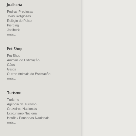
Joalheria
Pedras Preciosas
Joias Religiosas
Relógio de Pulso
Piercing
Joalheria
mais..
Pet Shop
Pet Shop
Animais de Estimação
Cães
Gatos
Outros Animais de Estimação
mais..
Turismo
Turismo
Agência de Turismo
Cruzeiros Nacionais
Ecoturismo Nacional
Hotéis / Pousadas Nacionais
mais..