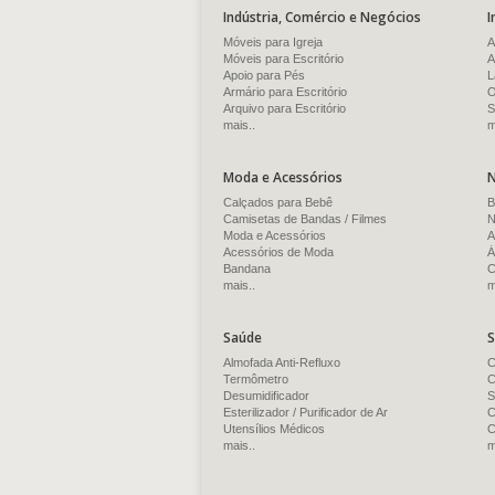
Indústria, Comércio e Negócios
I
Móveis para Igreja
A
Móveis para Escritório
A
Apoio para Pés
L
Armário para Escritório
O
Arquivo para Escritório
S
mais..
m
Moda e Acessórios
N
Calçados para Bebê
B
Camisetas de Bandas / Filmes
N
Moda e Acessórios
A
Acessórios de Moda
Á
Bandana
C
mais..
m
Saúde
S
Almofada Anti-Refluxo
C
Termômetro
C
Desumidificador
S
Esterilizador / Purificador de Ar
C
Utensílios Médicos
C
mais..
m