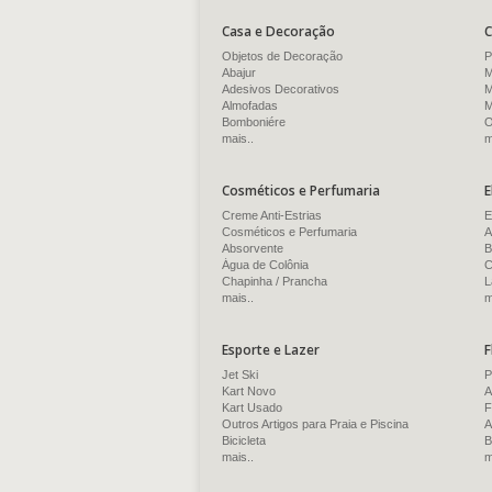
Casa e Decoração
C
Objetos de Decoração
P
Abajur
M
Adesivos Decorativos
M
Almofadas
M
Bomboniére
O
mais..
m
Cosméticos e Perfumaria
E
Creme Anti-Estrias
E
Cosméticos e Perfumaria
A
Absorvente
B
Água de Colônia
C
Chapinha / Prancha
L
mais..
m
Esporte e Lazer
F
Jet Ski
P
Kart Novo
A
Kart Usado
F
Outros Artigos para Praia e Piscina
A
Bicicleta
B
mais..
m