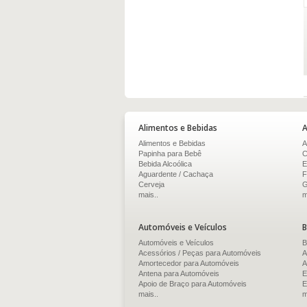
Alimentos e Bebidas
A
Alimentos e Bebidas
A
Papinha para Bebê
C
Bebida Alcoólica
E
Aguardente / Cachaça
F
Cerveja
G
mais..
m
Automóveis e Veículos
B
Automóveis e Veículos
B
Acessórios / Peças para Automóveis
A
Amortecedor para Automóveis
A
Antena para Automóveis
E
Apoio de Braço para Automóveis
E
mais..
m