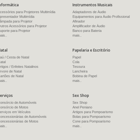
nformática
Instrumentos Musicais
cessórios para Projetores Multimídia
Adaptadores de Áudio
presentador Multimídia
Equipamentos para Áudio Profissional
âmpada para Projetor
Afinador
utros Acessórios para Projetor
Amplificador de Áudio
uporte para Projetor
Banco para Bateria
ais..
mais..
atal
Papelaria e Escritório
aú / Cesta de Natal
Papel
atal
Cola
rtigos / Enfeites Natalinos
Tesoura
rvore de Natal
Lancheira
artões de Natal
Bobina de Papel
ais..
mais..
erviços
Sex Shop
onsórcio de Automóveis
Sex Shop
onsórcio de Motos
Anel Peniano
erviços em Veículos
Artigos para Pompoarismo
oncessionárias de Automóveis
Bolas para Pompoarismo
oncessionárias de Motos
Cone para Pompoarismo
ais..
mais..