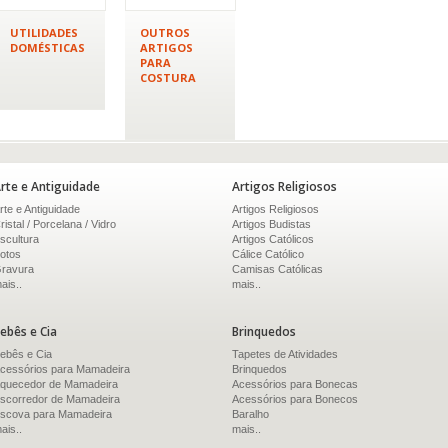
UTILIDADES
OUTROS
DOMÉSTICAS
ARTIGOS
PARA
COSTURA
rte e Antiguidade
Artigos Religiosos
rte e Antiguidade
Artigos Religiosos
ristal / Porcelana / Vidro
Artigos Budistas
scultura
Artigos Católicos
otos
Cálice Católico
ravura
Camisas Católicas
ais..
mais..
ebês e Cia
Brinquedos
ebês e Cia
Tapetes de Atividades
cessórios para Mamadeira
Brinquedos
quecedor de Mamadeira
Acessórios para Bonecas
scorredor de Mamadeira
Acessórios para Bonecos
scova para Mamadeira
Baralho
ais..
mais..