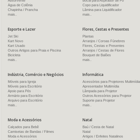
Absorvente
Bocal para Aspirador de Pó
Água de Colônia
Copo para Liquidificador
Chapinha / Prancha
Lâmina para Liquidificador
mais..
mais..
Esporte e Lazer
Flores, Cestas e Presentes
Jet Ski
Plantas
Kart Novo
Arranjos / Coroas Fúnebres
Kart Usado
Flores, Cestas e Presentes
Outros Artigos para Praia e Piscina
Arranjos / Cestas de Flores
Bicicleta
Bouquet de Balões
mais..
mais..
Indústria, Comércio e Negócios
Informática
Móveis para Igreja
Acessórios para Projetores Multimídia
Móveis para Escritório
Apresentador Multimídia
Apoio para Pés
Lâmpada para Projetor
Armário para Escritório
Outros Acessórios para Projetor
Arquivo para Escritório
Suporte para Projetor
mais..
mais..
Moda e Acessórios
Natal
Calçados para Bebê
Baú / Cesta de Natal
Camisetas de Bandas / Filmes
Natal
Moda e Acessórios
Artigos / Enfeites Natalinos