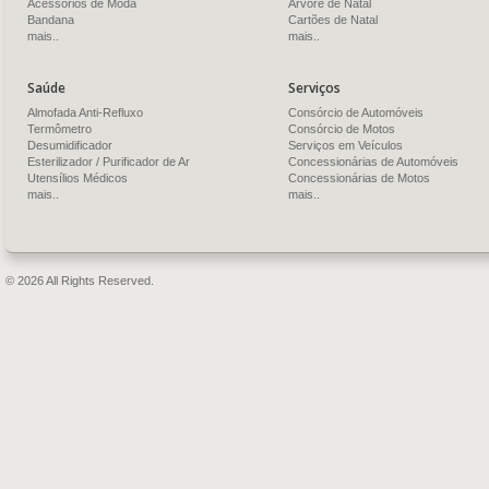
Acessórios de Moda
Árvore de Natal
Bandana
Cartões de Natal
mais..
mais..
Saúde
Serviços
Almofada Anti-Refluxo
Consórcio de Automóveis
Termômetro
Consórcio de Motos
Desumidificador
Serviços em Veículos
Esterilizador / Purificador de Ar
Concessionárias de Automóveis
Utensílios Médicos
Concessionárias de Motos
mais..
mais..
© 2026 All Rights Reserved.