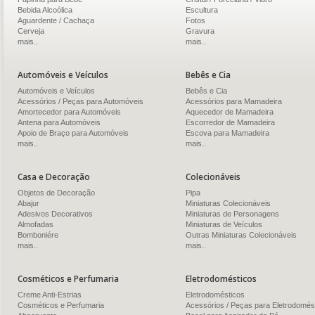
Bebida Alcoólica
Escultura
Aguardente / Cachaça
Fotos
Cerveja
Gravura
mais..
mais..
Automóveis e Veículos
Bebês e Cia
Automóveis e Veículos
Bebês e Cia
Acessórios / Peças para Automóveis
Acessórios para Mamadeira
Amortecedor para Automóveis
Aquecedor de Mamadeira
Antena para Automóveis
Escorredor de Mamadeira
Apoio de Braço para Automóveis
Escova para Mamadeira
mais..
mais..
Casa e Decoração
Colecionáveis
Objetos de Decoração
Pipa
Abajur
Miniaturas Colecionáveis
Adesivos Decorativos
Miniaturas de Personagens
Almofadas
Miniaturas de Veículos
Bomboniére
Outras Miniaturas Colecionáveis
mais..
mais..
Cosméticos e Perfumaria
Eletrodomésticos
Creme Anti-Estrias
Eletrodomésticos
Cosméticos e Perfumaria
Acessórios / Peças para Eletrodomés