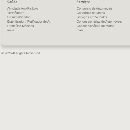
Saúde
Serviços
Almofada Anti-Refluxo
Consórcio de Automóveis
Termômetro
Consórcio de Motos
Desumidificador
Serviços em Veículos
Esterilizador / Purificador de Ar
Concessionárias de Automóveis
Utensílios Médicos
Concessionárias de Motos
mais..
mais..
© 2026 All Rights Reserved.