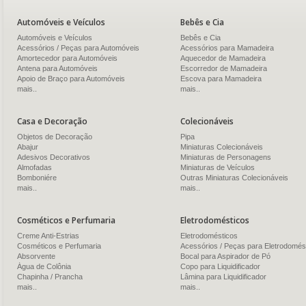
Automóveis e Veículos
Bebês e Cia
Automóveis e Veículos
Bebês e Cia
Acessórios / Peças para Automóveis
Acessórios para Mamadeira
Amortecedor para Automóveis
Aquecedor de Mamadeira
Antena para Automóveis
Escorredor de Mamadeira
Apoio de Braço para Automóveis
Escova para Mamadeira
mais..
mais..
Casa e Decoração
Colecionáveis
Objetos de Decoração
Pipa
Abajur
Miniaturas Colecionáveis
Adesivos Decorativos
Miniaturas de Personagens
Almofadas
Miniaturas de Veículos
Bomboniére
Outras Miniaturas Colecionáveis
mais..
mais..
Cosméticos e Perfumaria
Eletrodomésticos
Creme Anti-Estrias
Eletrodomésticos
Cosméticos e Perfumaria
Acessórios / Peças para Eletrodomés
Absorvente
Bocal para Aspirador de Pó
Água de Colônia
Copo para Liquidificador
Chapinha / Prancha
Lâmina para Liquidificador
mais..
mais..