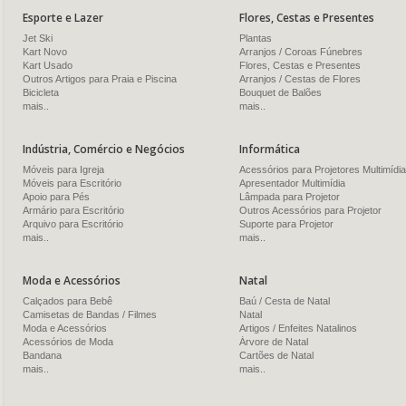
Esporte e Lazer
Flores, Cestas e Presentes
Jet Ski
Plantas
Kart Novo
Arranjos / Coroas Fúnebres
Kart Usado
Flores, Cestas e Presentes
Outros Artigos para Praia e Piscina
Arranjos / Cestas de Flores
Bicicleta
Bouquet de Balões
mais..
mais..
Indústria, Comércio e Negócios
Informática
Móveis para Igreja
Acessórios para Projetores Multimídia
Móveis para Escritório
Apresentador Multimídia
Apoio para Pés
Lâmpada para Projetor
Armário para Escritório
Outros Acessórios para Projetor
Arquivo para Escritório
Suporte para Projetor
mais..
mais..
Moda e Acessórios
Natal
Calçados para Bebê
Baú / Cesta de Natal
Camisetas de Bandas / Filmes
Natal
Moda e Acessórios
Artigos / Enfeites Natalinos
Acessórios de Moda
Árvore de Natal
Bandana
Cartões de Natal
mais..
mais..