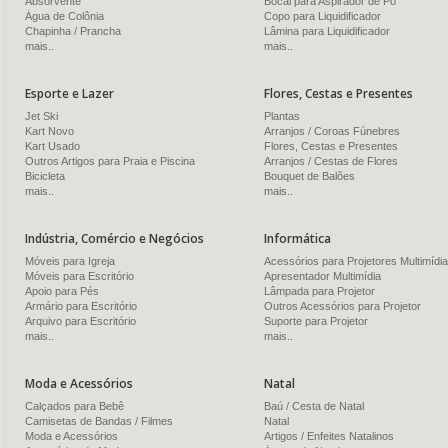
Absorvente
Bocal para Aspirador de Pó
Água de Colônia
Copo para Liquidificador
Chapinha / Prancha
Lâmina para Liquidificador
mais..
mais..
Esporte e Lazer
Flores, Cestas e Presentes
Jet Ski
Plantas
Kart Novo
Arranjos / Coroas Fúnebres
Kart Usado
Flores, Cestas e Presentes
Outros Artigos para Praia e Piscina
Arranjos / Cestas de Flores
Bicicleta
Bouquet de Balões
mais..
mais..
Indústria, Comércio e Negócios
Informática
Móveis para Igreja
Acessórios para Projetores Multimídia
Móveis para Escritório
Apresentador Multimídia
Apoio para Pés
Lâmpada para Projetor
Armário para Escritório
Outros Acessórios para Projetor
Arquivo para Escritório
Suporte para Projetor
mais..
mais..
Moda e Acessórios
Natal
Calçados para Bebê
Baú / Cesta de Natal
Camisetas de Bandas / Filmes
Natal
Moda e Acessórios
Artigos / Enfeites Natalinos