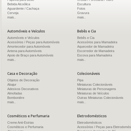
Bebida Alcoólica
Escultura
Aguardente / Cachaça
Fotos
Cerveja
Gravura
mais..
mais..
Automóveis e Veículos
Bebês e Cia
Automóveis e Veículos
Bebês e Cia
Acessórios / Peças para Automóveis
Acessórios para Mamadeira
Amortecedor para Automóveis
Aquecedor de Mamadeira
Antena para Automóveis
Escorredor de Mamadeira
Apoio de Braço para Automóveis
Escova para Mamadeira
mais..
mais..
Casa e Decoração
Colecionáveis
Objetos de Decoração
Pipa
Abajur
Miniaturas Colecionáveis
Adesivos Decorativos
Miniaturas de Personagens
Almofadas
Miniaturas de Veículos
Bomboniére
Outras Miniaturas Colecionáveis
mais..
mais..
Cosméticos e Perfumaria
Eletrodomésticos
Creme Anti-Estrias
Eletrodomésticos
Cosméticos e Perfumaria
Acessórios / Peças para Eletrodomés