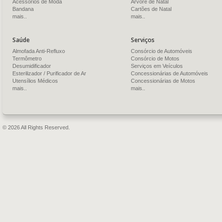
Acessórios de Moda
Árvore de Natal
Bandana
Cartões de Natal
mais..
mais..
Saúde
Serviços
Almofada Anti-Refluxo
Consórcio de Automóveis
Termômetro
Consórcio de Motos
Desumidificador
Serviços em Veículos
Esterilizador / Purificador de Ar
Concessionárias de Automóveis
Utensílios Médicos
Concessionárias de Motos
mais..
mais..
© 2026 All Rights Reserved.