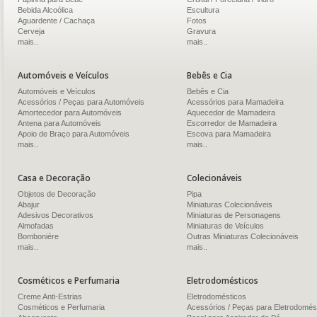
Bebida Alcoólica
Escultura
Aguardente / Cachaça
Fotos
Cerveja
Gravura
mais..
mais..
Automóveis e Veículos
Bebês e Cia
Automóveis e Veículos
Bebês e Cia
Acessórios / Peças para Automóveis
Acessórios para Mamadeira
Amortecedor para Automóveis
Aquecedor de Mamadeira
Antena para Automóveis
Escorredor de Mamadeira
Apoio de Braço para Automóveis
Escova para Mamadeira
mais..
mais..
Casa e Decoração
Colecionáveis
Objetos de Decoração
Pipa
Abajur
Miniaturas Colecionáveis
Adesivos Decorativos
Miniaturas de Personagens
Almofadas
Miniaturas de Veículos
Bomboniére
Outras Miniaturas Colecionáveis
mais..
mais..
Cosméticos e Perfumaria
Eletrodomésticos
Creme Anti-Estrias
Eletrodomésticos
Cosméticos e Perfumaria
Acessórios / Peças para Eletrodomés