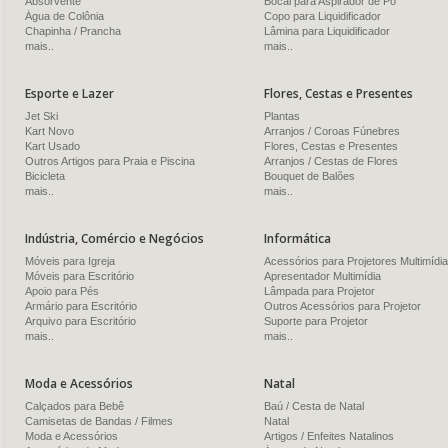
Absorvente
Bocal para Aspirador de Pó
Água de Colônia
Copo para Liquidificador
Chapinha / Prancha
Lâmina para Liquidificador
mais..
mais..
Esporte e Lazer
Flores, Cestas e Presentes
Jet Ski
Plantas
Kart Novo
Arranjos / Coroas Fúnebres
Kart Usado
Flores, Cestas e Presentes
Outros Artigos para Praia e Piscina
Arranjos / Cestas de Flores
Bicicleta
Bouquet de Balões
mais..
mais..
Indústria, Comércio e Negócios
Informática
Móveis para Igreja
Acessórios para Projetores Multimídia
Móveis para Escritório
Apresentador Multimídia
Apoio para Pés
Lâmpada para Projetor
Armário para Escritório
Outros Acessórios para Projetor
Arquivo para Escritório
Suporte para Projetor
mais..
mais..
Moda e Acessórios
Natal
Calçados para Bebê
Baú / Cesta de Natal
Camisetas de Bandas / Filmes
Natal
Moda e Acessórios
Artigos / Enfeites Natalinos