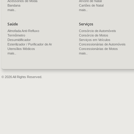
Acessórios de Moda
Árvore de Natal
Bandana
Cartões de Natal
mais..
mais..
Saúde
Serviços
Almofada Anti-Refluxo
Consórcio de Automóveis
Termômetro
Consórcio de Motos
Desumidificador
Serviços em Veículos
Esterilizador / Purificador de Ar
Concessionárias de Automóveis
Utensílios Médicos
Concessionárias de Motos
mais..
mais..
© 2026 All Rights Reserved.