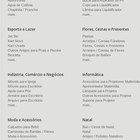
Absorvente
Bocal para Aspirador de Pó
Água de Colônia
Copo para Liquidificador
Chapinha / Prancha
Lâmina para Liquidificador
mais..
mais..
Esporte e Lazer
Flores, Cestas e Presentes
Jet Ski
Plantas
Kart Novo
Arranjos / Coroas Fúnebres
Kart Usado
Flores, Cestas e Presentes
Outros Artigos para Praia e Piscina
Arranjos / Cestas de Flores
Bicicleta
Bouquet de Balões
mais..
mais..
Indústria, Comércio e Negócios
Informática
Móveis para Igreja
Acessórios para Projetores Multimídia
Móveis para Escritório
Apresentador Multimídia
Apoio para Pés
Lâmpada para Projetor
Armário para Escritório
Outros Acessórios para Projetor
Arquivo para Escritório
Suporte para Projetor
mais..
mais..
Moda e Acessórios
Natal
Calçados para Bebê
Baú / Cesta de Natal
Camisetas de Bandas / Filmes
Natal
Moda e Acessórios
Artigos / Enfeites Natalinos