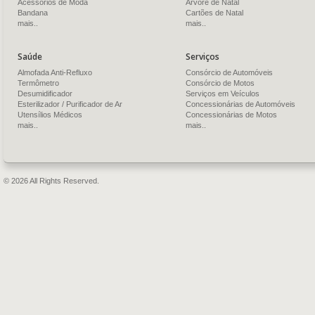
Acessórios de Moda
Árvore de Natal
Bandana
Cartões de Natal
mais..
mais..
Saúde
Serviços
Almofada Anti-Refluxo
Consórcio de Automóveis
Termômetro
Consórcio de Motos
Desumidificador
Serviços em Veículos
Esterilizador / Purificador de Ar
Concessionárias de Automóveis
Utensílios Médicos
Concessionárias de Motos
mais..
mais..
© 2026 All Rights Reserved.