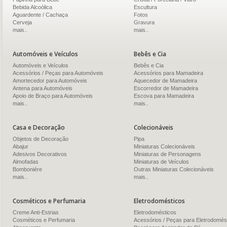
Bebida Alcoólica
Escultura
Aguardente / Cachaça
Fotos
Cerveja
Gravura
mais..
mais..
Automóveis e Veículos
Bebês e Cia
Automóveis e Veículos
Bebês e Cia
Acessórios / Peças para Automóveis
Acessórios para Mamadeira
Amortecedor para Automóveis
Aquecedor de Mamadeira
Antena para Automóveis
Escorredor de Mamadeira
Apoio de Braço para Automóveis
Escova para Mamadeira
mais..
mais..
Casa e Decoração
Colecionáveis
Objetos de Decoração
Pipa
Abajur
Miniaturas Colecionáveis
Adesivos Decorativos
Miniaturas de Personagens
Almofadas
Miniaturas de Veículos
Bomboniére
Outras Miniaturas Colecionáveis
mais..
mais..
Cosméticos e Perfumaria
Eletrodomésticos
Creme Anti-Estrias
Eletrodomésticos
Cosméticos e Perfumaria
Acessórios / Peças para Eletrodomés