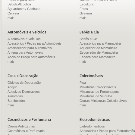
Bebida Alcoólica
Escultura
Aguardente / Cachaça
Fotos
Cerveja
Gravura
mais..
mais..
Automóveis e Veículos
Bebês e Cia
Automóveis e Veículos
Bebês e Cia
Acessórios / Peças para Automóveis
Acessórios para Mamadeira
Amortecedor para Automóveis
Aquecedor de Mamadeira
Antena para Automóveis
Escorredor de Mamadeira
Apoio de Braço para Automóveis
Escova para Mamadeira
mais..
mais..
Casa e Decoração
Colecionáveis
Objetos de Decoração
Pipa
Abajur
Miniaturas Colecionáveis
Adesivos Decorativos
Miniaturas de Personagens
Almofadas
Miniaturas de Veículos
Bomboniére
Outras Miniaturas Colecionáveis
mais..
mais..
Cosméticos e Perfumaria
Eletrodomésticos
Creme Anti-Estrias
Eletrodomésticos
Cosméticos e Perfumaria
Acessórios / Peças para Eletrodomés