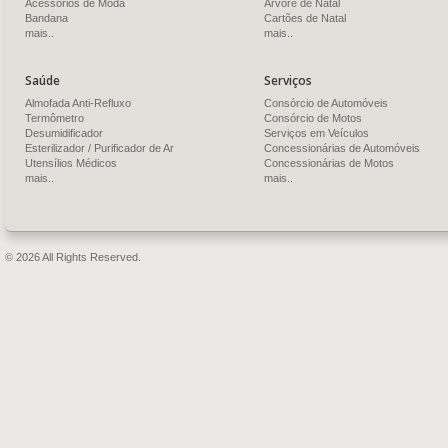
Acessórios de Moda
Árvore de Natal
Bandana
Cartões de Natal
mais..
mais..
Saúde
Serviços
Almofada Anti-Refluxo
Consórcio de Automóveis
Termômetro
Consórcio de Motos
Desumidificador
Serviços em Veículos
Esterilizador / Purificador de Ar
Concessionárias de Automóveis
Utensílios Médicos
Concessionárias de Motos
mais..
mais..
© 2026 All Rights Reserved.