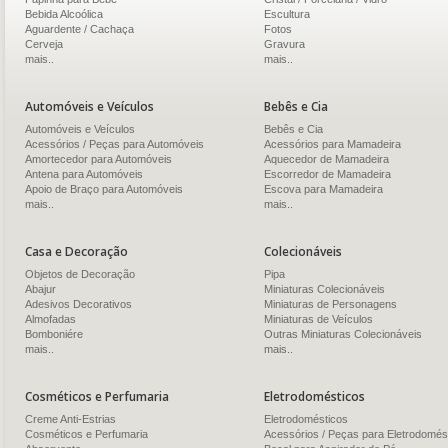
Bebida Alcoólica
Escultura
Aguardente / Cachaça
Fotos
Cerveja
Gravura
mais..
mais..
Automóveis e Veículos
Bebês e Cia
Automóveis e Veículos
Bebês e Cia
Acessórios / Peças para Automóveis
Acessórios para Mamadeira
Amortecedor para Automóveis
Aquecedor de Mamadeira
Antena para Automóveis
Escorredor de Mamadeira
Apoio de Braço para Automóveis
Escova para Mamadeira
mais..
mais..
Casa e Decoração
Colecionáveis
Objetos de Decoração
Pipa
Abajur
Miniaturas Colecionáveis
Adesivos Decorativos
Miniaturas de Personagens
Almofadas
Miniaturas de Veículos
Bomboniére
Outras Miniaturas Colecionáveis
mais..
mais..
Cosméticos e Perfumaria
Eletrodomésticos
Creme Anti-Estrias
Eletrodomésticos
Cosméticos e Perfumaria
Acessórios / Peças para Eletrodomés