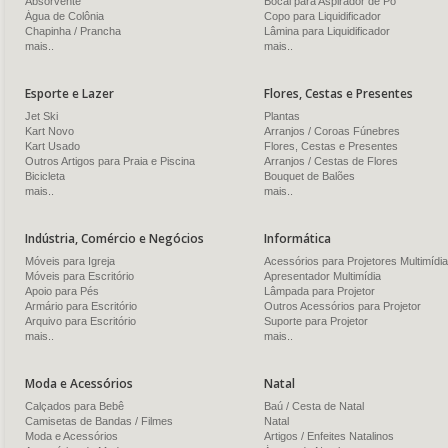
Absorvente
Bocal para Aspirador de Pó
Água de Colônia
Copo para Liquidificador
Chapinha / Prancha
Lâmina para Liquidificador
mais..
mais..
Esporte e Lazer
Flores, Cestas e Presentes
Jet Ski
Plantas
Kart Novo
Arranjos / Coroas Fúnebres
Kart Usado
Flores, Cestas e Presentes
Outros Artigos para Praia e Piscina
Arranjos / Cestas de Flores
Bicicleta
Bouquet de Balões
mais..
mais..
Indústria, Comércio e Negócios
Informática
Móveis para Igreja
Acessórios para Projetores Multimídia
Móveis para Escritório
Apresentador Multimídia
Apoio para Pés
Lâmpada para Projetor
Armário para Escritório
Outros Acessórios para Projetor
Arquivo para Escritório
Suporte para Projetor
mais..
mais..
Moda e Acessórios
Natal
Calçados para Bebê
Baú / Cesta de Natal
Camisetas de Bandas / Filmes
Natal
Moda e Acessórios
Artigos / Enfeites Natalinos