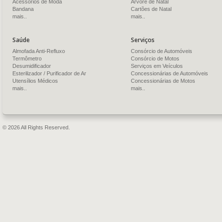
Acessórios de Moda
Árvore de Natal
Bandana
Cartões de Natal
mais..
mais..
Saúde
Serviços
Almofada Anti-Refluxo
Consórcio de Automóveis
Termômetro
Consórcio de Motos
Desumidificador
Serviços em Veículos
Esterilizador / Purificador de Ar
Concessionárias de Automóveis
Utensílios Médicos
Concessionárias de Motos
mais..
mais..
© 2026 All Rights Reserved.