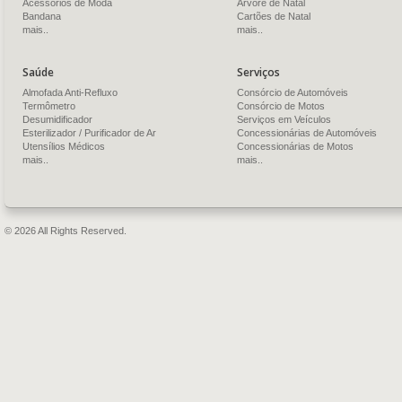
Acessórios de Moda
Árvore de Natal
Bandana
Cartões de Natal
mais..
mais..
Saúde
Serviços
Almofada Anti-Refluxo
Consórcio de Automóveis
Termômetro
Consórcio de Motos
Desumidificador
Serviços em Veículos
Esterilizador / Purificador de Ar
Concessionárias de Automóveis
Utensílios Médicos
Concessionárias de Motos
mais..
mais..
© 2026 All Rights Reserved.