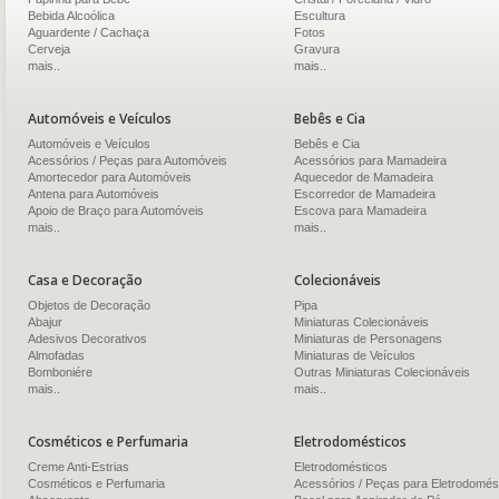
Bebida Alcoólica
Escultura
Aguardente / Cachaça
Fotos
Cerveja
Gravura
mais..
mais..
Automóveis e Veículos
Bebês e Cia
Automóveis e Veículos
Bebês e Cia
Acessórios / Peças para Automóveis
Acessórios para Mamadeira
Amortecedor para Automóveis
Aquecedor de Mamadeira
Antena para Automóveis
Escorredor de Mamadeira
Apoio de Braço para Automóveis
Escova para Mamadeira
mais..
mais..
Casa e Decoração
Colecionáveis
Objetos de Decoração
Pipa
Abajur
Miniaturas Colecionáveis
Adesivos Decorativos
Miniaturas de Personagens
Almofadas
Miniaturas de Veículos
Bomboniére
Outras Miniaturas Colecionáveis
mais..
mais..
Cosméticos e Perfumaria
Eletrodomésticos
Creme Anti-Estrias
Eletrodomésticos
Cosméticos e Perfumaria
Acessórios / Peças para Eletrodomés