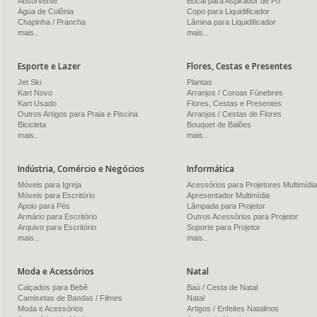
Absorvente
Bocal para Aspirador de Pó
Água de Colônia
Copo para Liquidificador
Chapinha / Prancha
Lâmina para Liquidificador
mais..
mais..
Esporte e Lazer
Flores, Cestas e Presentes
Jet Ski
Plantas
Kart Novo
Arranjos / Coroas Fúnebres
Kart Usado
Flores, Cestas e Presentes
Outros Artigos para Praia e Piscina
Arranjos / Cestas de Flores
Bicicleta
Bouquet de Balões
mais..
mais..
Indústria, Comércio e Negócios
Informática
Móveis para Igreja
Acessórios para Projetores Multimídia
Móveis para Escritório
Apresentador Multimídia
Apoio para Pés
Lâmpada para Projetor
Armário para Escritório
Outros Acessórios para Projetor
Arquivo para Escritório
Suporte para Projetor
mais..
mais..
Moda e Acessórios
Natal
Calçados para Bebê
Baú / Cesta de Natal
Camisetas de Bandas / Filmes
Natal
Moda e Acessórios
Artigos / Enfeites Natalinos