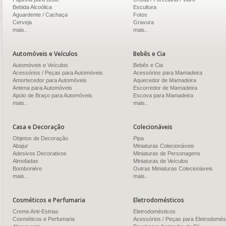
Bebida Alcoólica
Escultura
Aguardente / Cachaça
Fotos
Cerveja
Gravura
mais..
mais..
Automóveis e Veículos
Bebês e Cia
Automóveis e Veículos
Bebês e Cia
Acessórios / Peças para Automóveis
Acessórios para Mamadeira
Amortecedor para Automóveis
Aquecedor de Mamadeira
Antena para Automóveis
Escorredor de Mamadeira
Apoio de Braço para Automóveis
Escova para Mamadeira
mais..
mais..
Casa e Decoração
Colecionáveis
Objetos de Decoração
Pipa
Abajur
Miniaturas Colecionáveis
Adesivos Decorativos
Miniaturas de Personagens
Almofadas
Miniaturas de Veículos
Bomboniére
Outras Miniaturas Colecionáveis
mais..
mais..
Cosméticos e Perfumaria
Eletrodomésticos
Creme Anti-Estrias
Eletrodomésticos
Cosméticos e Perfumaria
Acessórios / Peças para Eletrodomés