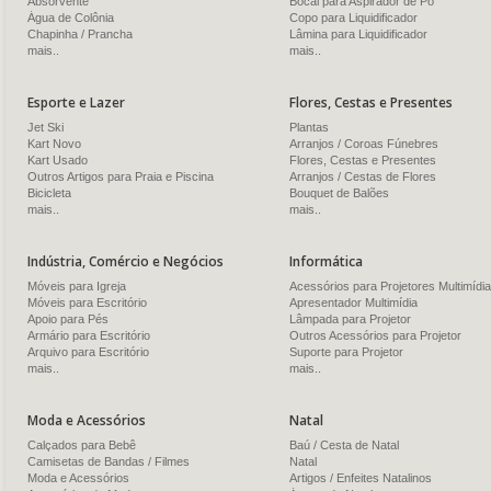
Absorvente
Bocal para Aspirador de Pó
Água de Colônia
Copo para Liquidificador
Chapinha / Prancha
Lâmina para Liquidificador
mais..
mais..
Esporte e Lazer
Flores, Cestas e Presentes
Jet Ski
Plantas
Kart Novo
Arranjos / Coroas Fúnebres
Kart Usado
Flores, Cestas e Presentes
Outros Artigos para Praia e Piscina
Arranjos / Cestas de Flores
Bicicleta
Bouquet de Balões
mais..
mais..
Indústria, Comércio e Negócios
Informática
Móveis para Igreja
Acessórios para Projetores Multimídia
Móveis para Escritório
Apresentador Multimídia
Apoio para Pés
Lâmpada para Projetor
Armário para Escritório
Outros Acessórios para Projetor
Arquivo para Escritório
Suporte para Projetor
mais..
mais..
Moda e Acessórios
Natal
Calçados para Bebê
Baú / Cesta de Natal
Camisetas de Bandas / Filmes
Natal
Moda e Acessórios
Artigos / Enfeites Natalinos