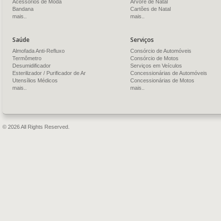
Acessórios de Moda
Árvore de Natal
Bandana
Cartões de Natal
mais..
mais..
Saúde
Serviços
Almofada Anti-Refluxo
Consórcio de Automóveis
Termômetro
Consórcio de Motos
Desumidificador
Serviços em Veículos
Esterilizador / Purificador de Ar
Concessionárias de Automóveis
Utensílios Médicos
Concessionárias de Motos
mais..
mais..
© 2026 All Rights Reserved.