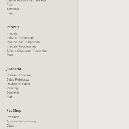
Outros Acessórios para Fax
Fax
Telefonia
mais..
Imóveis
Imóveis
Imóveis Comerciais
Imóveis por Temporada
Imóveis Residenciais
Sítios / Chácaras / Fazendas
mais..
Joalheria
Pedras Preciosas
Joias Religiosas
Relógio de Pulso
Piercing
Joalheria
mais..
Pet Shop
Pet Shop
Animais de Estimação
Cães