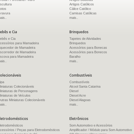
scultura
Artigos Católicos
otos
Cálice Católico
ravura
Camisas Católicas
ais..
mais..
ebês e Cia
Brinquedos
ebês e Cia
Tapetes de Atividades
cessórios para Mamadeira
Brinquedos
quecedor de Mamadeira
Acessórios para Bonecas
scorredor de Mamadeira
Acessórios para Bonecos
scova para Mamadeira
Baralho
ais..
mais..
olecionáveis
Combustíveis
ipa
Combustíveis
iniaturas Colecionáveis
Alcool Santa Catarina
iniaturas de Personagens
Diesel
iniaturas de Veículos
Diesel Acre
utras Miniaturas Colecionáveis
Diesel Alagoas
ais..
mais..
letrodomésticos
Eletrônicos
letrodomésticos
Som Automotivo e Acessórios
cessórios / Peças para Eletrodomésticos
Amplificador / Módulo para Som Automotivo