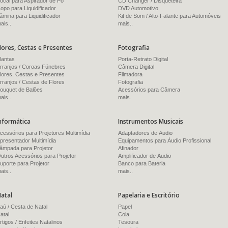
ocal para Aspirador de Pó
CD Changer / Disqueteira
opo para Liquidificador
DVD Automotivo
âmina para Liquidificador
Kit de Som / Alto-Falante para Automóveis
ais..
mais..
lores, Cestas e Presentes
Fotografia
lantas
Porta-Retrato Digital
rranjos / Coroas Fúnebres
Câmera Digital
lores, Cestas e Presentes
Filmadora
rranjos / Cestas de Flores
Fotografia
ouquet de Balões
Acessórios para Câmera
ais..
mais..
nformática
Instrumentos Musicais
cessórios para Projetores Multimídia
Adaptadores de Áudio
presentador Multimídia
Equipamentos para Áudio Profissional
âmpada para Projetor
Afinador
utros Acessórios para Projetor
Amplificador de Áudio
uporte para Projetor
Banco para Bateria
ais..
mais..
atal
Papelaria e Escritório
aú / Cesta de Natal
Papel
atal
Cola
rtigos / Enfeites Natalinos
Tesoura