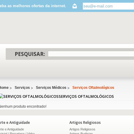
eba as melhores ofertas da internet.
PESQUISAR:
Home
Serviços
Serviços Médicos
Serviços Oftalmológicos
SERVIÇOS OFTALMOLÓGICOS
Nenhum produto encontrado!
rte e Antiguidade
Artigos Religiosos
rte e Antiguidade
Artigos Religiosos
ristal / Porcelana / Vidro
Artigos Budistas