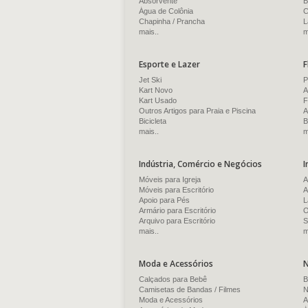
Absorvente
B
Água de Colônia
C
Chapinha / Prancha
L
mais..
m
Esporte e Lazer
F
Jet Ski
P
Kart Novo
A
Kart Usado
F
Outros Artigos para Praia e Piscina
A
Bicicleta
B
mais..
m
Indústria, Comércio e Negócios
I
Móveis para Igreja
A
Móveis para Escritório
A
Apoio para Pés
L
Armário para Escritório
O
Arquivo para Escritório
S
mais..
m
Moda e Acessórios
N
Calçados para Bebê
B
Camisetas de Bandas / Filmes
N
Moda e Acessórios
A