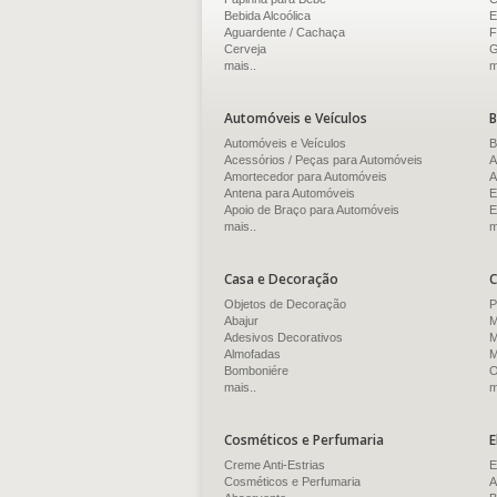
Bebida Alcoólica
E
Aguardente / Cachaça
F
Cerveja
G
mais..
m
Automóveis e Veículos
B
Automóveis e Veículos
B
Acessórios / Peças para Automóveis
A
Amortecedor para Automóveis
A
Antena para Automóveis
E
Apoio de Braço para Automóveis
E
mais..
m
Casa e Decoração
C
Objetos de Decoração
P
Abajur
M
Adesivos Decorativos
M
Almofadas
M
Bomboniére
O
mais..
m
Cosméticos e Perfumaria
E
Creme Anti-Estrias
E
Cosméticos e Perfumaria
A