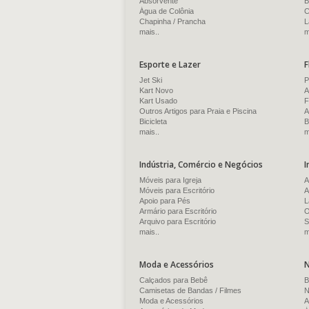
Absorvente
B
Água de Colônia
C
Chapinha / Prancha
L
mais..
m
Esporte e Lazer
F
Jet Ski
P
Kart Novo
A
Kart Usado
F
Outros Artigos para Praia e Piscina
A
Bicicleta
B
mais..
m
Indústria, Comércio e Negócios
I
Móveis para Igreja
A
Móveis para Escritório
A
Apoio para Pés
L
Armário para Escritório
O
Arquivo para Escritório
S
mais..
m
Moda e Acessórios
N
Calçados para Bebê
B
Camisetas de Bandas / Filmes
N
Moda e Acessórios
A