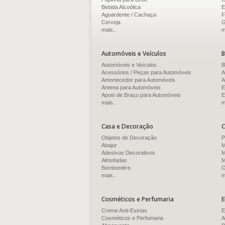
Bebida Alcoólica
E
Aguardente / Cachaça
F
Cerveja
G
mais..
m
Automóveis e Veículos
B
Automóveis e Veículos
B
Acessórios / Peças para Automóveis
A
Amortecedor para Automóveis
A
Antena para Automóveis
E
Apoio de Braço para Automóveis
E
mais..
m
Casa e Decoração
C
Objetos de Decoração
P
Abajur
M
Adesivos Decorativos
M
Almofadas
M
Bomboniére
O
mais..
m
Cosméticos e Perfumaria
E
Creme Anti-Estrias
E
Cosméticos e Perfumaria
A