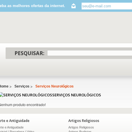
eba as melhores ofertas da internet.
PESQUISAR:
Home
Serviços
Serviços Neurológicos
SERVIÇOS NEUROLÓGICOS
Nenhum produto encontrado!
rte e Antiguidade
Artigos Religiosos
rte e Antiguidade
Artigos Religiosos
ristal / Porcelana / Vidro
Artigos Budistas