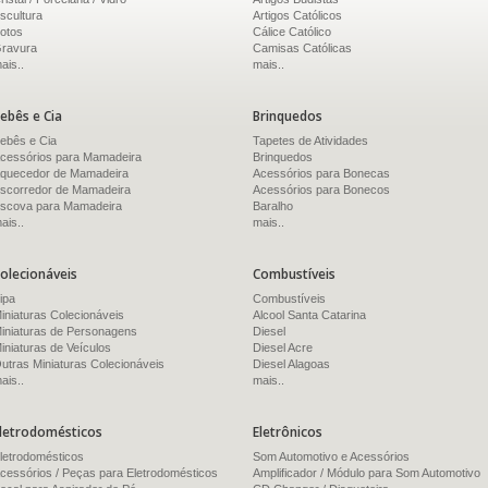
scultura
Artigos Católicos
otos
Cálice Católico
ravura
Camisas Católicas
ais..
mais..
ebês e Cia
Brinquedos
ebês e Cia
Tapetes de Atividades
cessórios para Mamadeira
Brinquedos
quecedor de Mamadeira
Acessórios para Bonecas
scorredor de Mamadeira
Acessórios para Bonecos
scova para Mamadeira
Baralho
ais..
mais..
olecionáveis
Combustíveis
ipa
Combustíveis
iniaturas Colecionáveis
Alcool Santa Catarina
iniaturas de Personagens
Diesel
iniaturas de Veículos
Diesel Acre
utras Miniaturas Colecionáveis
Diesel Alagoas
ais..
mais..
letrodomésticos
Eletrônicos
letrodomésticos
Som Automotivo e Acessórios
cessórios / Peças para Eletrodomésticos
Amplificador / Módulo para Som Automotivo