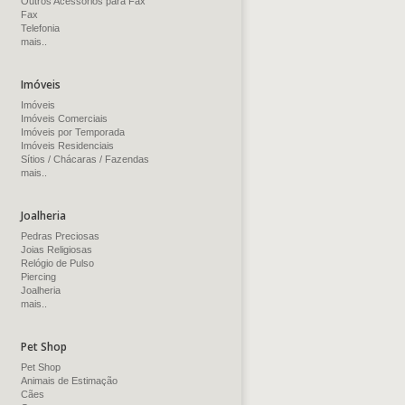
Outros Acessórios para Fax
Fax
Telefonia
mais..
Imóveis
Imóveis
Imóveis Comerciais
Imóveis por Temporada
Imóveis Residenciais
Sítios / Chácaras / Fazendas
mais..
Joalheria
Pedras Preciosas
Joias Religiosas
Relógio de Pulso
Piercing
Joalheria
mais..
Pet Shop
Pet Shop
Animais de Estimação
Cães