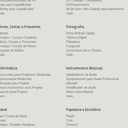
ocal para Aspirador de Pó
CD Changer / Disqueteira
opo para Liquidificador
DVD Automotivo
âmina para Liquidificador
Kit de Som / Alto-Falante para Automóveis
ais..
mais..
lores, Cestas e Presentes
Fotografia
lantas
Porta-Retrato Digital
rranjos / Coroas Fúnebres
Câmera Digital
lores, Cestas e Presentes
Filmadora
rranjos / Cestas de Flores
Fotografia
ouquet de Balões
Acessórios para Câmera
ais..
mais..
nformática
Instrumentos Musicais
cessórios para Projetores Multimídia
Adaptadores de Áudio
presentador Multimídia
Equipamentos para Áudio Profissional
âmpada para Projetor
Afinador
utros Acessórios para Projetor
Amplificador de Áudio
uporte para Projetor
Banco para Bateria
ais..
mais..
atal
Papelaria e Escritório
aú / Cesta de Natal
Papel
atal
Cola
rtigos / Enfeites Natalinos
Tesoura