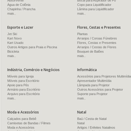
Absorvente
Bocal para Aspirador de Pó
Água de Colônia
Copo para Liquidificador
Chapinha / Prancha
Lâmina para Liquidificador
mais..
mais..
Esporte e Lazer
Flores, Cestas e Presentes
Jet Ski
Plantas
Kart Novo
Arranjos / Coroas Fúnebres
Kart Usado
Flores, Cestas e Presentes
Outros Artigos para Praia e Piscina
Arranjos / Cestas de Flores
Bicicleta
Bouquet de Balões
mais..
mais..
Indústria, Comércio e Negócios
Informática
Móveis para Igreja
Acessórios para Projetores Multimídia
Móveis para Escritório
Apresentador Multimídia
Apoio para Pés
Lâmpada para Projetor
Armário para Escritório
Outros Acessórios para Projetor
Arquivo para Escritório
Suporte para Projetor
mais..
mais..
Moda e Acessórios
Natal
Calçados para Bebê
Baú / Cesta de Natal
Camisetas de Bandas / Filmes
Natal
Moda e Acessórios
Artigos / Enfeites Natalinos