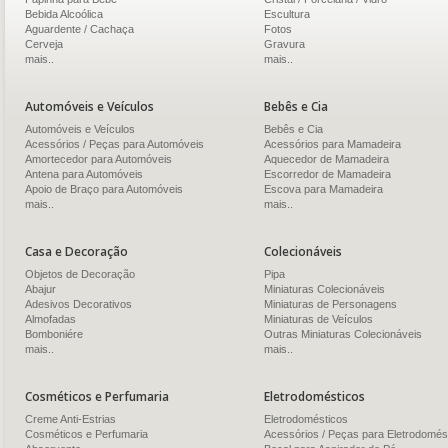
Bebida Alcoólica
Escultura
Aguardente / Cachaça
Fotos
Cerveja
Gravura
mais..
mais..
Automóveis e Veículos
Bebês e Cia
Automóveis e Veículos
Bebês e Cia
Acessórios / Peças para Automóveis
Acessórios para Mamadeira
Amortecedor para Automóveis
Aquecedor de Mamadeira
Antena para Automóveis
Escorredor de Mamadeira
Apoio de Braço para Automóveis
Escova para Mamadeira
mais..
mais..
Casa e Decoração
Colecionáveis
Objetos de Decoração
Pipa
Abajur
Miniaturas Colecionáveis
Adesivos Decorativos
Miniaturas de Personagens
Almofadas
Miniaturas de Veículos
Bomboniére
Outras Miniaturas Colecionáveis
mais..
mais..
Cosméticos e Perfumaria
Eletrodomésticos
Creme Anti-Estrias
Eletrodomésticos
Cosméticos e Perfumaria
Acessórios / Peças para Eletrodomés