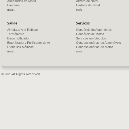
Acessórios de Moda
Árvore de Natal
Bandana
Cartões de Natal
mais..
mais..
Saúde
Serviços
Almofada Anti-Refluxo
Consórcio de Automóveis
Termômetro
Consórcio de Motos
Desumidificador
Serviços em Veículos
Esterilizador / Purificador de Ar
Concessionárias de Automóveis
Utensílios Médicos
Concessionárias de Motos
mais..
mais..
© 2026 All Rights Reserved.