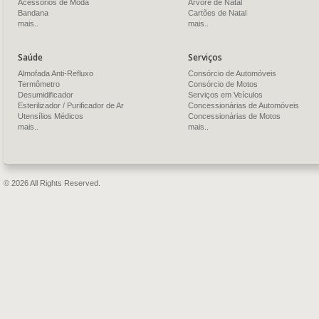
Acessórios de Moda
Árvore de Natal
Bandana
Cartões de Natal
mais..
mais..
Saúde
Serviços
Almofada Anti-Refluxo
Consórcio de Automóveis
Termômetro
Consórcio de Motos
Desumidificador
Serviços em Veículos
Esterilizador / Purificador de Ar
Concessionárias de Automóveis
Utensílios Médicos
Concessionárias de Motos
mais..
mais..
© 2026 All Rights Reserved.