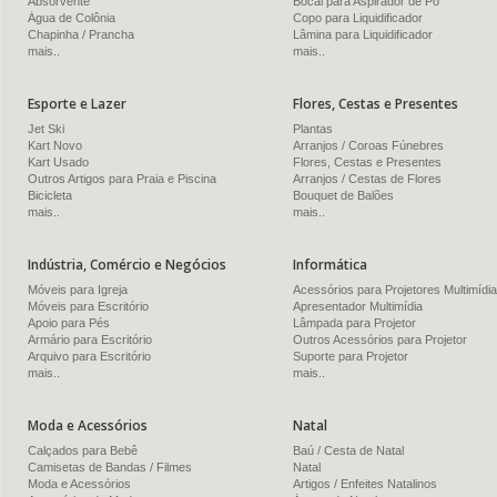
Absorvente
Bocal para Aspirador de Pó
Água de Colônia
Copo para Liquidificador
Chapinha / Prancha
Lâmina para Liquidificador
mais..
mais..
Esporte e Lazer
Flores, Cestas e Presentes
Jet Ski
Plantas
Kart Novo
Arranjos / Coroas Fúnebres
Kart Usado
Flores, Cestas e Presentes
Outros Artigos para Praia e Piscina
Arranjos / Cestas de Flores
Bicicleta
Bouquet de Balões
mais..
mais..
Indústria, Comércio e Negócios
Informática
Móveis para Igreja
Acessórios para Projetores Multimídia
Móveis para Escritório
Apresentador Multimídia
Apoio para Pés
Lâmpada para Projetor
Armário para Escritório
Outros Acessórios para Projetor
Arquivo para Escritório
Suporte para Projetor
mais..
mais..
Moda e Acessórios
Natal
Calçados para Bebê
Baú / Cesta de Natal
Camisetas de Bandas / Filmes
Natal
Moda e Acessórios
Artigos / Enfeites Natalinos