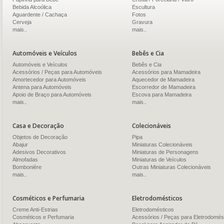
Bebida Alcoólica
Escultura
Aguardente / Cachaça
Fotos
Cerveja
Gravura
mais..
mais..
Automóveis e Veículos
Bebês e Cia
Automóveis e Veículos
Bebês e Cia
Acessórios / Peças para Automóveis
Acessórios para Mamadeira
Amortecedor para Automóveis
Aquecedor de Mamadeira
Antena para Automóveis
Escorredor de Mamadeira
Apoio de Braço para Automóveis
Escova para Mamadeira
mais..
mais..
Casa e Decoração
Colecionáveis
Objetos de Decoração
Pipa
Abajur
Miniaturas Colecionáveis
Adesivos Decorativos
Miniaturas de Personagens
Almofadas
Miniaturas de Veículos
Bomboniére
Outras Miniaturas Colecionáveis
mais..
mais..
Cosméticos e Perfumaria
Eletrodomésticos
Creme Anti-Estrias
Eletrodomésticos
Cosméticos e Perfumaria
Acessórios / Peças para Eletrodomés