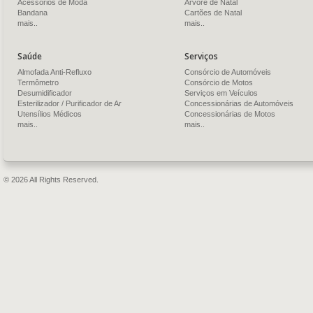
Acessórios de Moda
Árvore de Natal
Bandana
Cartões de Natal
mais..
mais..
Saúde
Serviços
Almofada Anti-Refluxo
Consórcio de Automóveis
Termômetro
Consórcio de Motos
Desumidificador
Serviços em Veículos
Esterilizador / Purificador de Ar
Concessionárias de Automóveis
Utensílios Médicos
Concessionárias de Motos
mais..
mais..
© 2026 All Rights Reserved.