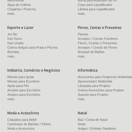
Absorvente
Bocal para Aspirador de Pó
Água de Colônia
Copo para Liquidificador
Chapinha / Prancha
Lâmina para Liquidificador
mais..
mais..
Esporte e Lazer
Flores, Cestas e Presentes
Jet Ski
Plantas
Kart Novo
Arranjos / Coroas Fúnebres
Kart Usado
Flores, Cestas e Presentes
Outros Artigos para Praia e Piscina
Arranjos / Cestas de Flores
Bicicleta
Bouquet de Balões
mais..
mais..
Indústria, Comércio e Negócios
Informática
Móveis para Igreja
Acessórios para Projetores Multimídia
Móveis para Escritório
Apresentador Multimídia
Apoio para Pés
Lâmpada para Projetor
Armário para Escritório
Outros Acessórios para Projetor
Arquivo para Escritório
Suporte para Projetor
mais..
mais..
Moda e Acessórios
Natal
Calçados para Bebê
Baú / Cesta de Natal
Camisetas de Bandas / Filmes
Natal
Moda e Acessórios
Artigos / Enfeites Natalinos