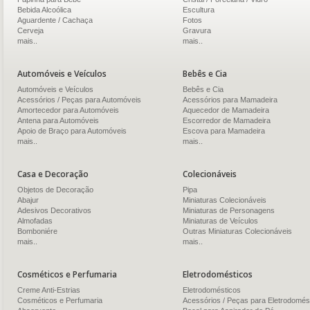
Bebida Alcoólica
Escultura
Aguardente / Cachaça
Fotos
Cerveja
Gravura
mais..
mais..
Automóveis e Veículos
Bebês e Cia
Automóveis e Veículos
Bebês e Cia
Acessórios / Peças para Automóveis
Acessórios para Mamadeira
Amortecedor para Automóveis
Aquecedor de Mamadeira
Antena para Automóveis
Escorredor de Mamadeira
Apoio de Braço para Automóveis
Escova para Mamadeira
mais..
mais..
Casa e Decoração
Colecionáveis
Objetos de Decoração
Pipa
Abajur
Miniaturas Colecionáveis
Adesivos Decorativos
Miniaturas de Personagens
Almofadas
Miniaturas de Veículos
Bomboniére
Outras Miniaturas Colecionáveis
mais..
mais..
Cosméticos e Perfumaria
Eletrodomésticos
Creme Anti-Estrias
Eletrodomésticos
Cosméticos e Perfumaria
Acessórios / Peças para Eletrodomés