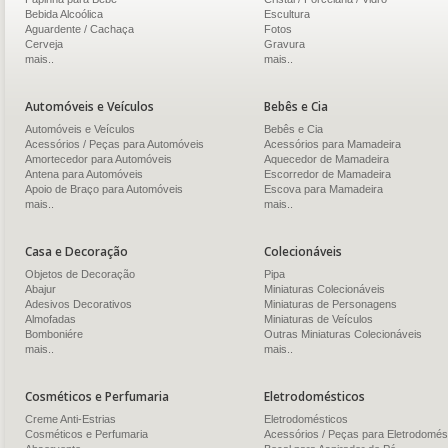
Bebida Alcoólica
Escultura
Aguardente / Cachaça
Fotos
Cerveja
Gravura
mais..
mais..
Automóveis e Veículos
Bebês e Cia
Automóveis e Veículos
Bebês e Cia
Acessórios / Peças para Automóveis
Acessórios para Mamadeira
Amortecedor para Automóveis
Aquecedor de Mamadeira
Antena para Automóveis
Escorredor de Mamadeira
Apoio de Braço para Automóveis
Escova para Mamadeira
mais..
mais..
Casa e Decoração
Colecionáveis
Objetos de Decoração
Pipa
Abajur
Miniaturas Colecionáveis
Adesivos Decorativos
Miniaturas de Personagens
Almofadas
Miniaturas de Veículos
Bomboniére
Outras Miniaturas Colecionáveis
mais..
mais..
Cosméticos e Perfumaria
Eletrodomésticos
Creme Anti-Estrias
Eletrodomésticos
Cosméticos e Perfumaria
Acessórios / Peças para Eletrodomés