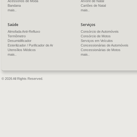
Acessórios de Moda
Árvore de Natal
Bandana
Cartões de Natal
mais..
mais..
Saúde
Serviços
Almofada Anti-Refluxo
Consórcio de Automóveis
Termômetro
Consórcio de Motos
Desumidificador
Serviços em Veículos
Esterilizador / Purificador de Ar
Concessionárias de Automóveis
Utensílios Médicos
Concessionárias de Motos
mais..
mais..
© 2026 All Rights Reserved.