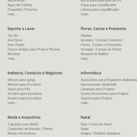
Absorvente
Bocal para Aspirador de Pó
Água de Colônia
Copo para Liquidificador
Chapinha / Prancha
Lâmina para Liquidificador
mais..
mais..
Esporte e Lazer
Flores, Cestas e Presentes
Jet Ski
Plantas
Kart Novo
Arranjos / Coroas Fúnebres
Kart Usado
Flores, Cestas e Presentes
Outros Artigos para Praia e Piscina
Arranjos / Cestas de Flores
Bicicleta
Bouquet de Balões
mais..
mais..
Indústria, Comércio e Negócios
Informática
Móveis para Igreja
Acessórios para Projetores Multimídia
Móveis para Escritório
Apresentador Multimídia
Apoio para Pés
Lâmpada para Projetor
Armário para Escritório
Outros Acessórios para Projetor
Arquivo para Escritório
Suporte para Projetor
mais..
mais..
Moda e Acessórios
Natal
Calçados para Bebê
Baú / Cesta de Natal
Camisetas de Bandas / Filmes
Natal
Moda e Acessórios
Artigos / Enfeites Natalinos