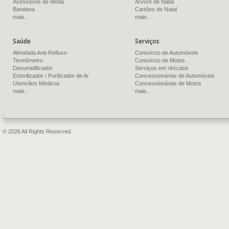
Acessórios de Moda
Árvore de Natal
Bandana
Cartões de Natal
mais..
mais..
Saúde
Serviços
Almofada Anti-Refluxo
Consórcio de Automóveis
Termômetro
Consórcio de Motos
Desumidificador
Serviços em Veículos
Esterilizador / Purificador de Ar
Concessionárias de Automóveis
Utensílios Médicos
Concessionárias de Motos
mais..
mais..
© 2026 All Rights Reserved.