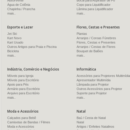
Absorvente
Bocal para Aspirador de Pó
Água de Colônia
Copo para Liquidificador
Chapinha / Prancha
Lâmina para Liquidificador
mais..
mais..
Esporte e Lazer
Flores, Cestas e Presentes
Jet Ski
Plantas
Kart Novo
Arranjos / Coroas Fúnebres
Kart Usado
Flores, Cestas e Presentes
Outros Artigos para Praia e Piscina
Arranjos / Cestas de Flores
Bicicleta
Bouquet de Balões
mais..
mais..
Indústria, Comércio e Negócios
Informática
Móveis para Igreja
Acessórios para Projetores Multimídia
Móveis para Escritório
Apresentador Multimídia
Apoio para Pés
Lâmpada para Projetor
Armário para Escritório
Outros Acessórios para Projetor
Arquivo para Escritório
Suporte para Projetor
mais..
mais..
Moda e Acessórios
Natal
Calçados para Bebê
Baú / Cesta de Natal
Camisetas de Bandas / Filmes
Natal
Moda e Acessórios
Artigos / Enfeites Natalinos