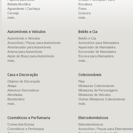
Bebida Alcoólica
Escultura
Aguardente / Cachaça
Fotos
Cerveja
Gravura
mais..
mais..
Automóveis e Veículos
Bebês e Cia
Automóveis e Veículos
Bebês e Cia
Acessórios / Peças para Automóveis
Acessórios para Mamadeira
Amortecedor para Automóveis
Aquecedor de Mamadeira
Antena para Automóveis
Escorredor de Mamadeira
Apoio de Braço para Automóveis
Escova para Mamadeira
mais..
mais..
Casa e Decoração
Colecionáveis
Objetos de Decoração
Pipa
Abajur
Miniaturas Colecionáveis
Adesivos Decorativos
Miniaturas de Personagens
Almofadas
Miniaturas de Veículos
Bomboniére
Outras Miniaturas Colecionáveis
mais..
mais..
Cosméticos e Perfumaria
Eletrodomésticos
Creme Anti-Estrias
Eletrodomésticos
Cosméticos e Perfumaria
Acessórios / Peças para Eletrodomés