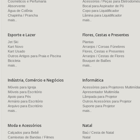
Cosméticos e Perfumaria
Acessórios / Peças para Eletrodomés
Absorvente
Bocal para Aspirador de Pó
Água de Colônia
Copo para Liquidificador
Chapinha / Prancha
Lâmina para Liquidificador
mais..
mais..
Esporte e Lazer
Flores, Cestas e Presentes
Jet Ski
Plantas
Kart Novo
Arranjos / Coroas Fúnebres
Kart Usado
Flores, Cestas e Presentes
Outros Artigos para Praia e Piscina
Arranjos / Cestas de Flores
Bicicleta
Bouquet de Balões
mais..
mais..
Indústria, Comércio e Negócios
Informática
Móveis para Igreja
Acessórios para Projetores Multimídia
Móveis para Escritório
Apresentador Multimídia
Apoio para Pés
Lâmpada para Projetor
Armário para Escritório
Outros Acessórios para Projetor
Arquivo para Escritório
Suporte para Projetor
mais..
mais..
Moda e Acessórios
Natal
Calçados para Bebê
Baú / Cesta de Natal
Camisetas de Bandas / Filmes
Natal