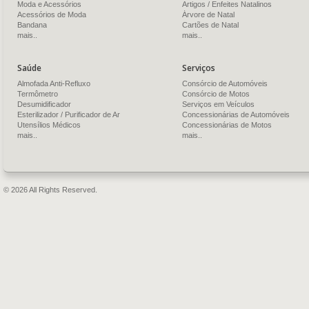
Moda e Acessórios
Artigos / Enfeites Natalinos
Acessórios de Moda
Árvore de Natal
Bandana
Cartões de Natal
mais..
mais..
Saúde
Serviços
Almofada Anti-Refluxo
Consórcio de Automóveis
Termômetro
Consórcio de Motos
Desumidificador
Serviços em Veículos
Esterilizador / Purificador de Ar
Concessionárias de Automóveis
Utensílios Médicos
Concessionárias de Motos
mais..
mais..
© 2026 All Rights Reserved.