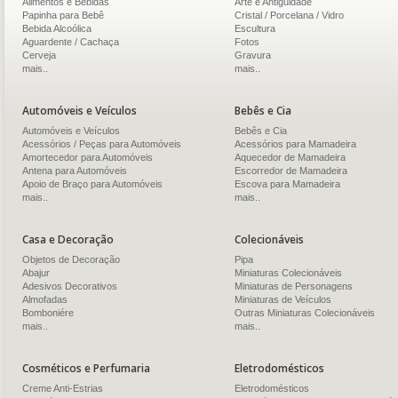
Alimentos e Bebidas
Arte e Antiguidade
Papinha para Bebê
Cristal / Porcelana / Vidro
Bebida Alcoólica
Escultura
Aguardente / Cachaça
Fotos
Cerveja
Gravura
mais..
mais..
Automóveis e Veículos
Bebês e Cia
Automóveis e Veículos
Bebês e Cia
Acessórios / Peças para Automóveis
Acessórios para Mamadeira
Amortecedor para Automóveis
Aquecedor de Mamadeira
Antena para Automóveis
Escorredor de Mamadeira
Apoio de Braço para Automóveis
Escova para Mamadeira
mais..
mais..
Casa e Decoração
Colecionáveis
Objetos de Decoração
Pipa
Abajur
Miniaturas Colecionáveis
Adesivos Decorativos
Miniaturas de Personagens
Almofadas
Miniaturas de Veículos
Bomboniére
Outras Miniaturas Colecionáveis
mais..
mais..
Cosméticos e Perfumaria
Eletrodomésticos
Creme Anti-Estrias
Eletrodomésticos