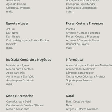
Absorvente
Bocal para Aspirador de Pó
Água de Colônia
Copo para Liquidificador
Chapinha / Prancha
Lâmina para Liquidificador
mais..
mais..
Esporte e Lazer
Flores, Cestas e Presentes
Jet Ski
Plantas
Kart Novo
Arranjos / Coroas Fúnebres
Kart Usado
Flores, Cestas e Presentes
Outros Artigos para Praia e Piscina
Arranjos / Cestas de Flores
Bicicleta
Bouquet de Balões
mais..
mais..
Indústria, Comércio e Negócios
Informática
Móveis para Igreja
Acessórios para Projetores Multimídia
Móveis para Escritório
Apresentador Multimídia
Apoio para Pés
Lâmpada para Projetor
Armário para Escritório
Outros Acessórios para Projetor
Arquivo para Escritório
Suporte para Projetor
mais..
mais..
Moda e Acessórios
Natal
Calçados para Bebê
Baú / Cesta de Natal
Camisetas de Bandas / Filmes
Natal
Moda e Acessórios
Artigos / Enfeites Natalinos