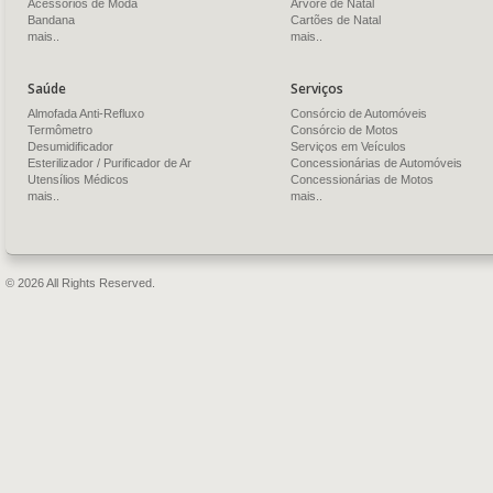
Acessórios de Moda
Árvore de Natal
Bandana
Cartões de Natal
mais..
mais..
Saúde
Serviços
Almofada Anti-Refluxo
Consórcio de Automóveis
Termômetro
Consórcio de Motos
Desumidificador
Serviços em Veículos
Esterilizador / Purificador de Ar
Concessionárias de Automóveis
Utensílios Médicos
Concessionárias de Motos
mais..
mais..
© 2026 All Rights Reserved.