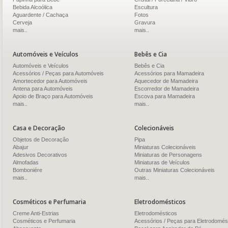
Bebida Alcoólica
Escultura
Aguardente / Cachaça
Fotos
Cerveja
Gravura
mais..
mais..
Automóveis e Veículos
Bebês e Cia
Automóveis e Veículos
Bebês e Cia
Acessórios / Peças para Automóveis
Acessórios para Mamadeira
Amortecedor para Automóveis
Aquecedor de Mamadeira
Antena para Automóveis
Escorredor de Mamadeira
Apoio de Braço para Automóveis
Escova para Mamadeira
mais..
mais..
Casa e Decoração
Colecionáveis
Objetos de Decoração
Pipa
Abajur
Miniaturas Colecionáveis
Adesivos Decorativos
Miniaturas de Personagens
Almofadas
Miniaturas de Veículos
Bomboniére
Outras Miniaturas Colecionáveis
mais..
mais..
Cosméticos e Perfumaria
Eletrodomésticos
Creme Anti-Estrias
Eletrodomésticos
Cosméticos e Perfumaria
Acessórios / Peças para Eletrodomés