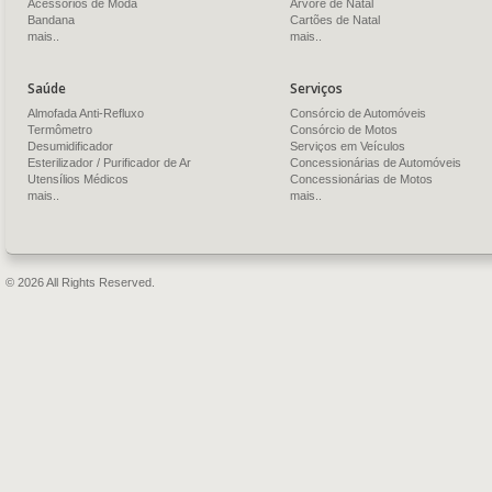
Acessórios de Moda
Árvore de Natal
Bandana
Cartões de Natal
mais..
mais..
Saúde
Serviços
Almofada Anti-Refluxo
Consórcio de Automóveis
Termômetro
Consórcio de Motos
Desumidificador
Serviços em Veículos
Esterilizador / Purificador de Ar
Concessionárias de Automóveis
Utensílios Médicos
Concessionárias de Motos
mais..
mais..
© 2026 All Rights Reserved.