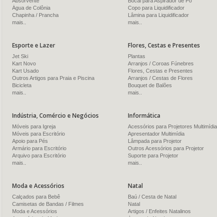
Absorvente
Bocal para Aspirador de Pó
Água de Colônia
Copo para Liquidificador
Chapinha / Prancha
Lâmina para Liquidificador
mais..
mais..
Esporte e Lazer
Flores, Cestas e Presentes
Jet Ski
Plantas
Kart Novo
Arranjos / Coroas Fúnebres
Kart Usado
Flores, Cestas e Presentes
Outros Artigos para Praia e Piscina
Arranjos / Cestas de Flores
Bicicleta
Bouquet de Balões
mais..
mais..
Indústria, Comércio e Negócios
Informática
Móveis para Igreja
Acessórios para Projetores Multimídia
Móveis para Escritório
Apresentador Multimídia
Apoio para Pés
Lâmpada para Projetor
Armário para Escritório
Outros Acessórios para Projetor
Arquivo para Escritório
Suporte para Projetor
mais..
mais..
Moda e Acessórios
Natal
Calçados para Bebê
Baú / Cesta de Natal
Camisetas de Bandas / Filmes
Natal
Moda e Acessórios
Artigos / Enfeites Natalinos