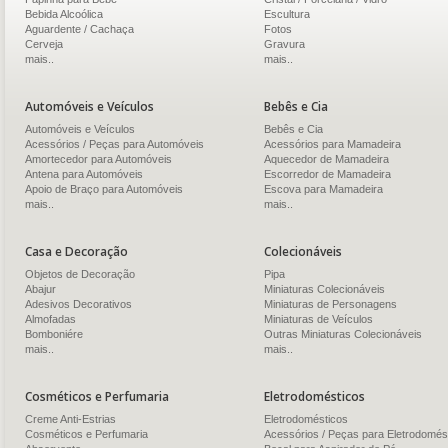
Bebida Alcoólica
Escultura
Aguardente / Cachaça
Fotos
Cerveja
Gravura
mais..
mais..
Automóveis e Veículos
Bebês e Cia
Automóveis e Veículos
Bebês e Cia
Acessórios / Peças para Automóveis
Acessórios para Mamadeira
Amortecedor para Automóveis
Aquecedor de Mamadeira
Antena para Automóveis
Escorredor de Mamadeira
Apoio de Braço para Automóveis
Escova para Mamadeira
mais..
mais..
Casa e Decoração
Colecionáveis
Objetos de Decoração
Pipa
Abajur
Miniaturas Colecionáveis
Adesivos Decorativos
Miniaturas de Personagens
Almofadas
Miniaturas de Veículos
Bomboniére
Outras Miniaturas Colecionáveis
mais..
mais..
Cosméticos e Perfumaria
Eletrodomésticos
Creme Anti-Estrias
Eletrodomésticos
Cosméticos e Perfumaria
Acessórios / Peças para Eletrodomés