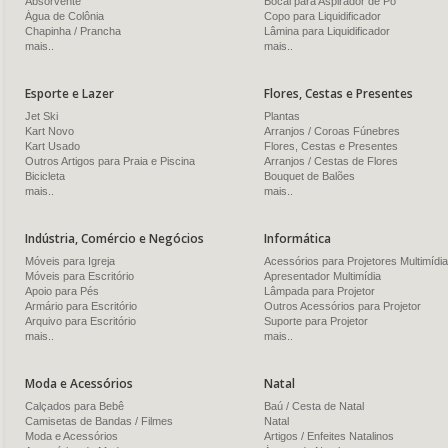
Absorvente
Bocal para Aspirador de Pó
Água de Colônia
Copo para Liquidificador
Chapinha / Prancha
Lâmina para Liquidificador
mais..
mais..
Esporte e Lazer
Flores, Cestas e Presentes
Jet Ski
Plantas
Kart Novo
Arranjos / Coroas Fúnebres
Kart Usado
Flores, Cestas e Presentes
Outros Artigos para Praia e Piscina
Arranjos / Cestas de Flores
Bicicleta
Bouquet de Balões
mais..
mais..
Indústria, Comércio e Negócios
Informática
Móveis para Igreja
Acessórios para Projetores Multimídia
Móveis para Escritório
Apresentador Multimídia
Apoio para Pés
Lâmpada para Projetor
Armário para Escritório
Outros Acessórios para Projetor
Arquivo para Escritório
Suporte para Projetor
mais..
mais..
Moda e Acessórios
Natal
Calçados para Bebê
Baú / Cesta de Natal
Camisetas de Bandas / Filmes
Natal
Moda e Acessórios
Artigos / Enfeites Natalinos