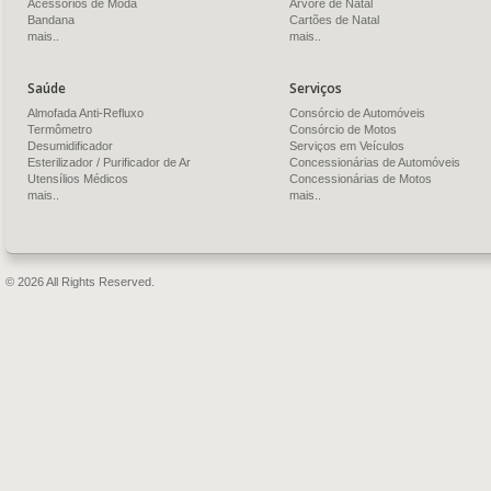
Acessórios de Moda
Árvore de Natal
Bandana
Cartões de Natal
mais..
mais..
Saúde
Serviços
Almofada Anti-Refluxo
Consórcio de Automóveis
Termômetro
Consórcio de Motos
Desumidificador
Serviços em Veículos
Esterilizador / Purificador de Ar
Concessionárias de Automóveis
Utensílios Médicos
Concessionárias de Motos
mais..
mais..
© 2026 All Rights Reserved.