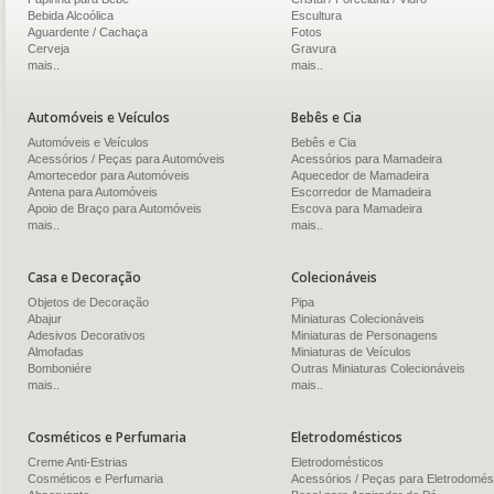
Bebida Alcoólica
Escultura
Aguardente / Cachaça
Fotos
Cerveja
Gravura
mais..
mais..
Automóveis e Veículos
Bebês e Cia
Automóveis e Veículos
Bebês e Cia
Acessórios / Peças para Automóveis
Acessórios para Mamadeira
Amortecedor para Automóveis
Aquecedor de Mamadeira
Antena para Automóveis
Escorredor de Mamadeira
Apoio de Braço para Automóveis
Escova para Mamadeira
mais..
mais..
Casa e Decoração
Colecionáveis
Objetos de Decoração
Pipa
Abajur
Miniaturas Colecionáveis
Adesivos Decorativos
Miniaturas de Personagens
Almofadas
Miniaturas de Veículos
Bomboniére
Outras Miniaturas Colecionáveis
mais..
mais..
Cosméticos e Perfumaria
Eletrodomésticos
Creme Anti-Estrias
Eletrodomésticos
Cosméticos e Perfumaria
Acessórios / Peças para Eletrodomés