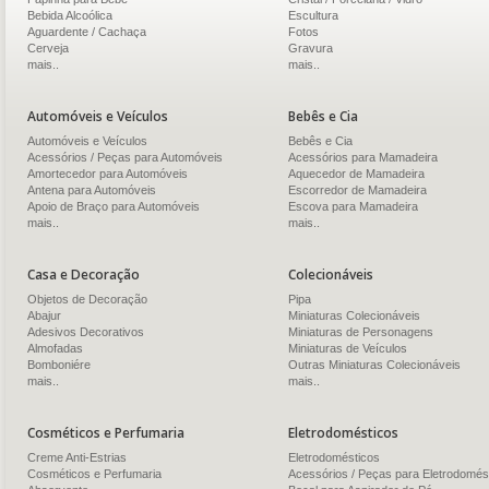
Bebida Alcoólica
Escultura
Aguardente / Cachaça
Fotos
Cerveja
Gravura
mais..
mais..
Automóveis e Veículos
Bebês e Cia
Automóveis e Veículos
Bebês e Cia
Acessórios / Peças para Automóveis
Acessórios para Mamadeira
Amortecedor para Automóveis
Aquecedor de Mamadeira
Antena para Automóveis
Escorredor de Mamadeira
Apoio de Braço para Automóveis
Escova para Mamadeira
mais..
mais..
Casa e Decoração
Colecionáveis
Objetos de Decoração
Pipa
Abajur
Miniaturas Colecionáveis
Adesivos Decorativos
Miniaturas de Personagens
Almofadas
Miniaturas de Veículos
Bomboniére
Outras Miniaturas Colecionáveis
mais..
mais..
Cosméticos e Perfumaria
Eletrodomésticos
Creme Anti-Estrias
Eletrodomésticos
Cosméticos e Perfumaria
Acessórios / Peças para Eletrodomés