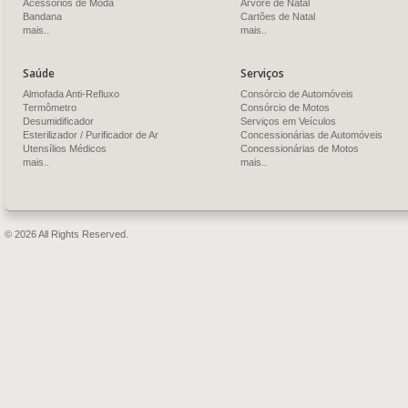
Acessórios de Moda
Árvore de Natal
Bandana
Cartões de Natal
mais..
mais..
Saúde
Serviços
Almofada Anti-Refluxo
Consórcio de Automóveis
Termômetro
Consórcio de Motos
Desumidificador
Serviços em Veículos
Esterilizador / Purificador de Ar
Concessionárias de Automóveis
Utensílios Médicos
Concessionárias de Motos
mais..
mais..
© 2026 All Rights Reserved.