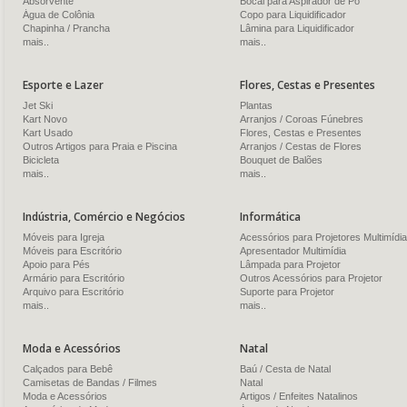
Absorvente
Bocal para Aspirador de Pó
Água de Colônia
Copo para Liquidificador
Chapinha / Prancha
Lâmina para Liquidificador
mais..
mais..
Esporte e Lazer
Flores, Cestas e Presentes
Jet Ski
Plantas
Kart Novo
Arranjos / Coroas Fúnebres
Kart Usado
Flores, Cestas e Presentes
Outros Artigos para Praia e Piscina
Arranjos / Cestas de Flores
Bicicleta
Bouquet de Balões
mais..
mais..
Indústria, Comércio e Negócios
Informática
Móveis para Igreja
Acessórios para Projetores Multimídia
Móveis para Escritório
Apresentador Multimídia
Apoio para Pés
Lâmpada para Projetor
Armário para Escritório
Outros Acessórios para Projetor
Arquivo para Escritório
Suporte para Projetor
mais..
mais..
Moda e Acessórios
Natal
Calçados para Bebê
Baú / Cesta de Natal
Camisetas de Bandas / Filmes
Natal
Moda e Acessórios
Artigos / Enfeites Natalinos