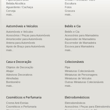
Bebida Alcoólica
Escultura
Aguardente / Cachaça
Fotos
Cerveja
Gravura
mais..
mais..
Automóveis e Veículos
Bebês e Cia
Automóveis e Veículos
Bebês e Cia
Acessórios / Peças para Automóveis
Acessórios para Mamadeira
Amortecedor para Automóveis
Aquecedor de Mamadeira
Antena para Automóveis
Escorredor de Mamadeira
Apoio de Braço para Automóveis
Escova para Mamadeira
mais..
mais..
Casa e Decoração
Colecionáveis
Objetos de Decoração
Pipa
Abajur
Miniaturas Colecionáveis
Adesivos Decorativos
Miniaturas de Personagens
Almofadas
Miniaturas de Veículos
Bomboniére
Outras Miniaturas Colecionáveis
mais..
mais..
Cosméticos e Perfumaria
Eletrodomésticos
Creme Anti-Estrias
Eletrodomésticos
Cosméticos e Perfumaria
Acessórios / Peças para Eletrodomés