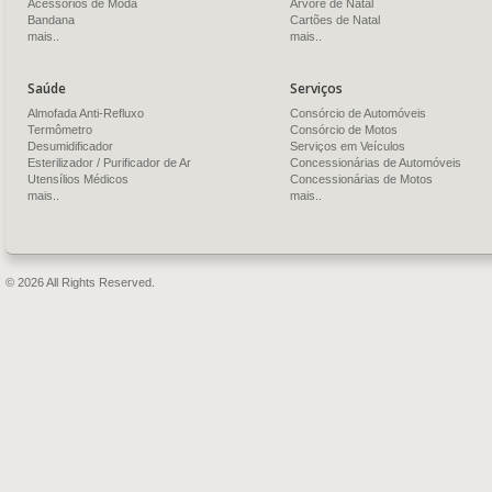
Acessórios de Moda
Árvore de Natal
Bandana
Cartões de Natal
mais..
mais..
Saúde
Serviços
Almofada Anti-Refluxo
Consórcio de Automóveis
Termômetro
Consórcio de Motos
Desumidificador
Serviços em Veículos
Esterilizador / Purificador de Ar
Concessionárias de Automóveis
Utensílios Médicos
Concessionárias de Motos
mais..
mais..
© 2026 All Rights Reserved.