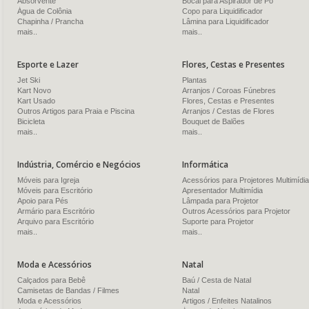
Absorvente
Bocal para Aspirador de Pó
Água de Colônia
Copo para Liquidificador
Chapinha / Prancha
Lâmina para Liquidificador
mais..
mais..
Esporte e Lazer
Flores, Cestas e Presentes
Jet Ski
Plantas
Kart Novo
Arranjos / Coroas Fúnebres
Kart Usado
Flores, Cestas e Presentes
Outros Artigos para Praia e Piscina
Arranjos / Cestas de Flores
Bicicleta
Bouquet de Balões
mais..
mais..
Indústria, Comércio e Negócios
Informática
Móveis para Igreja
Acessórios para Projetores Multimídia
Móveis para Escritório
Apresentador Multimídia
Apoio para Pés
Lâmpada para Projetor
Armário para Escritório
Outros Acessórios para Projetor
Arquivo para Escritório
Suporte para Projetor
mais..
mais..
Moda e Acessórios
Natal
Calçados para Bebê
Baú / Cesta de Natal
Camisetas de Bandas / Filmes
Natal
Moda e Acessórios
Artigos / Enfeites Natalinos