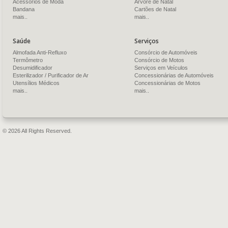
Acessórios de Moda
Árvore de Natal
Bandana
Cartões de Natal
mais..
mais..
Saúde
Serviços
Almofada Anti-Refluxo
Consórcio de Automóveis
Termômetro
Consórcio de Motos
Desumidificador
Serviços em Veículos
Esterilizador / Purificador de Ar
Concessionárias de Automóveis
Utensílios Médicos
Concessionárias de Motos
mais..
mais..
© 2026 All Rights Reserved.