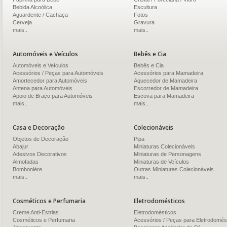
Bebida Alcoólica
Escultura
Aguardente / Cachaça
Fotos
Cerveja
Gravura
mais..
mais..
Automóveis e Veículos
Bebês e Cia
Automóveis e Veículos
Bebês e Cia
Acessórios / Peças para Automóveis
Acessórios para Mamadeira
Amortecedor para Automóveis
Aquecedor de Mamadeira
Antena para Automóveis
Escorredor de Mamadeira
Apoio de Braço para Automóveis
Escova para Mamadeira
mais..
mais..
Casa e Decoração
Colecionáveis
Objetos de Decoração
Pipa
Abajur
Miniaturas Colecionáveis
Adesivos Decorativos
Miniaturas de Personagens
Almofadas
Miniaturas de Veículos
Bomboniére
Outras Miniaturas Colecionáveis
mais..
mais..
Cosméticos e Perfumaria
Eletrodomésticos
Creme Anti-Estrias
Eletrodomésticos
Cosméticos e Perfumaria
Acessórios / Peças para Eletrodomés