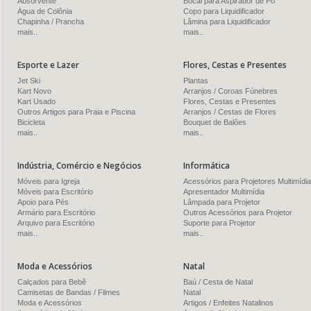
Absorvente
Bocal para Aspirador de Pó
Água de Colônia
Copo para Liquidificador
Chapinha / Prancha
Lâmina para Liquidificador
mais..
mais..
Esporte e Lazer
Flores, Cestas e Presentes
Jet Ski
Plantas
Kart Novo
Arranjos / Coroas Fúnebres
Kart Usado
Flores, Cestas e Presentes
Outros Artigos para Praia e Piscina
Arranjos / Cestas de Flores
Bicicleta
Bouquet de Balões
mais..
mais..
Indústria, Comércio e Negócios
Informática
Móveis para Igreja
Acessórios para Projetores Multimídia
Móveis para Escritório
Apresentador Multimídia
Apoio para Pés
Lâmpada para Projetor
Armário para Escritório
Outros Acessórios para Projetor
Arquivo para Escritório
Suporte para Projetor
mais..
mais..
Moda e Acessórios
Natal
Calçados para Bebê
Baú / Cesta de Natal
Camisetas de Bandas / Filmes
Natal
Moda e Acessórios
Artigos / Enfeites Natalinos