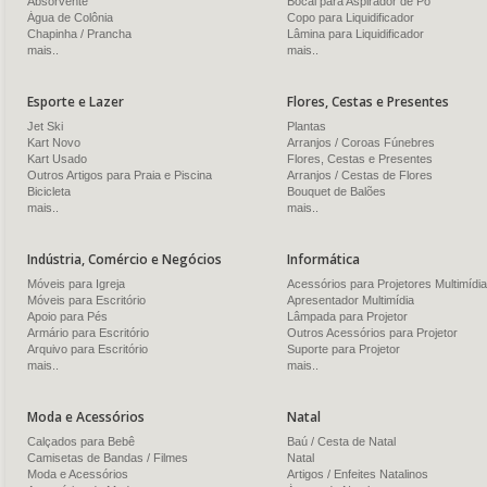
Absorvente
Bocal para Aspirador de Pó
Água de Colônia
Copo para Liquidificador
Chapinha / Prancha
Lâmina para Liquidificador
mais..
mais..
Esporte e Lazer
Flores, Cestas e Presentes
Jet Ski
Plantas
Kart Novo
Arranjos / Coroas Fúnebres
Kart Usado
Flores, Cestas e Presentes
Outros Artigos para Praia e Piscina
Arranjos / Cestas de Flores
Bicicleta
Bouquet de Balões
mais..
mais..
Indústria, Comércio e Negócios
Informática
Móveis para Igreja
Acessórios para Projetores Multimídia
Móveis para Escritório
Apresentador Multimídia
Apoio para Pés
Lâmpada para Projetor
Armário para Escritório
Outros Acessórios para Projetor
Arquivo para Escritório
Suporte para Projetor
mais..
mais..
Moda e Acessórios
Natal
Calçados para Bebê
Baú / Cesta de Natal
Camisetas de Bandas / Filmes
Natal
Moda e Acessórios
Artigos / Enfeites Natalinos