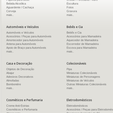
Bebida Alcoólica
Escultura
Aguardente / Cachaça
Fotos
Cerveja
Gravura
mais..
mais..
Automóveis e Veículos
Bebês e Cia
Automóveis e Veículos
Bebês e Cia
Acessórios / Peças para Automóveis
Acessórios para Mamadeira
Amortecedor para Automóveis
Aquecedor de Mamadeira
Antena para Automóveis
Escorredor de Mamadeira
Apoio de Braço para Automóveis
Escova para Mamadeira
mais..
mais..
Casa e Decoração
Colecionáveis
Objetos de Decoração
Pipa
Abajur
Miniaturas Colecionáveis
Adesivos Decorativos
Miniaturas de Personagens
Almofadas
Miniaturas de Veículos
Bomboniére
Outras Miniaturas Colecionáveis
mais..
mais..
Cosméticos e Perfumaria
Eletrodomésticos
Creme Anti-Estrias
Eletrodomésticos
Cosméticos e Perfumaria
Acessórios / Peças para Eletrodomés