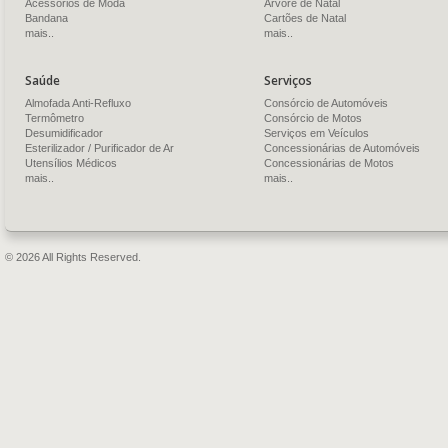
Acessórios de Moda
Árvore de Natal
Bandana
Cartões de Natal
mais..
mais..
Saúde
Serviços
Almofada Anti-Refluxo
Consórcio de Automóveis
Termômetro
Consórcio de Motos
Desumidificador
Serviços em Veículos
Esterilizador / Purificador de Ar
Concessionárias de Automóveis
Utensílios Médicos
Concessionárias de Motos
mais..
mais..
© 2026 All Rights Reserved.