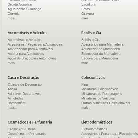
Bebida Alcoólica
Escultura
Aguardente / Cachaça
Fotos
Cerveja
Gravura
mais..
mais..
Automóveis e Veículos
Bebês e Cia
Automóveis e Veículos
Bebês e Cia
Acessórios / Peças para Automóveis
Acessórios para Mamadeira
Amortecedor para Automóveis
Aquecedor de Mamadeira
Antena para Automóveis
Escorredor de Mamadeira
Apoio de Braço para Automóveis
Escova para Mamadeira
mais..
mais..
Casa e Decoração
Colecionáveis
Objetos de Decoração
Pipa
Abajur
Miniaturas Colecionáveis
Adesivos Decorativos
Miniaturas de Personagens
Almofadas
Miniaturas de Veículos
Bomboniére
Outras Miniaturas Colecionáveis
mais..
mais..
Cosméticos e Perfumaria
Eletrodomésticos
Creme Anti-Estrias
Eletrodomésticos
Cosméticos e Perfumaria
Acessórios / Peças para Eletrodomés