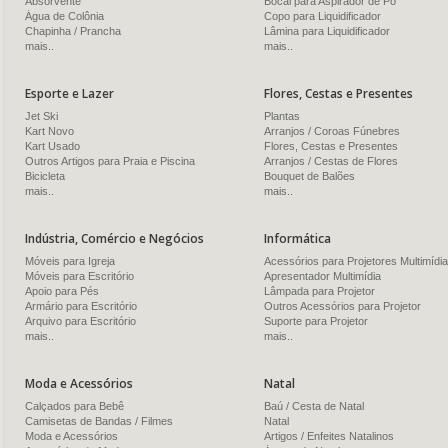
Absorvente
Bocal para Aspirador de Pó
Água de Colônia
Copo para Liquidificador
Chapinha / Prancha
Lâmina para Liquidificador
mais..
mais..
Esporte e Lazer
Flores, Cestas e Presentes
Jet Ski
Plantas
Kart Novo
Arranjos / Coroas Fúnebres
Kart Usado
Flores, Cestas e Presentes
Outros Artigos para Praia e Piscina
Arranjos / Cestas de Flores
Bicicleta
Bouquet de Balões
mais..
mais..
Indústria, Comércio e Negócios
Informática
Móveis para Igreja
Acessórios para Projetores Multimídia
Móveis para Escritório
Apresentador Multimídia
Apoio para Pés
Lâmpada para Projetor
Armário para Escritório
Outros Acessórios para Projetor
Arquivo para Escritório
Suporte para Projetor
mais..
mais..
Moda e Acessórios
Natal
Calçados para Bebê
Baú / Cesta de Natal
Camisetas de Bandas / Filmes
Natal
Moda e Acessórios
Artigos / Enfeites Natalinos