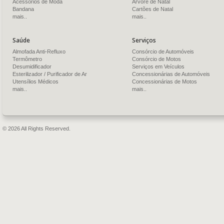
Acessórios de Moda
Árvore de Natal
Bandana
Cartões de Natal
mais..
mais..
Saúde
Serviços
Almofada Anti-Refluxo
Consórcio de Automóveis
Termômetro
Consórcio de Motos
Desumidificador
Serviços em Veículos
Esterilizador / Purificador de Ar
Concessionárias de Automóveis
Utensílios Médicos
Concessionárias de Motos
mais..
mais..
© 2026 All Rights Reserved.