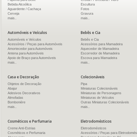
Bebida Alcoólica
Escultura
Aguardente / Cachaça
Fotos
Cerveja
Gravura
mais..
mais..
Automóveis e Veículos
Bebês e Cia
Automóveis e Veículos
Bebês e Cia
Acessórios / Peças para Automóveis
Acessórios para Mamadeira
Amortecedor para Automóveis
Aquecedor de Mamadeira
Antena para Automóveis
Escorredor de Mamadeira
Apoio de Braço para Automóveis
Escova para Mamadeira
mais..
mais..
Casa e Decoração
Colecionáveis
Objetos de Decoração
Pipa
Abajur
Miniaturas Colecionáveis
Adesivos Decorativos
Miniaturas de Personagens
Almofadas
Miniaturas de Veículos
Bomboniére
Outras Miniaturas Colecionáveis
mais..
mais..
Cosméticos e Perfumaria
Eletrodomésticos
Creme Anti-Estrias
Eletrodomésticos
Cosméticos e Perfumaria
Acessórios / Peças para Eletrodomés