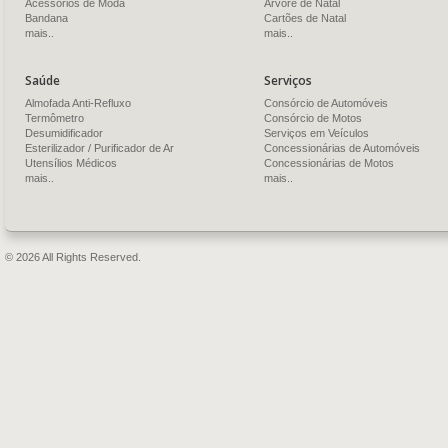
Acessórios de Moda
Árvore de Natal
Bandana
Cartões de Natal
mais..
mais..
Saúde
Serviços
Almofada Anti-Refluxo
Consórcio de Automóveis
Termômetro
Consórcio de Motos
Desumidificador
Serviços em Veículos
Esterilizador / Purificador de Ar
Concessionárias de Automóveis
Utensílios Médicos
Concessionárias de Motos
mais..
mais..
© 2026 All Rights Reserved.