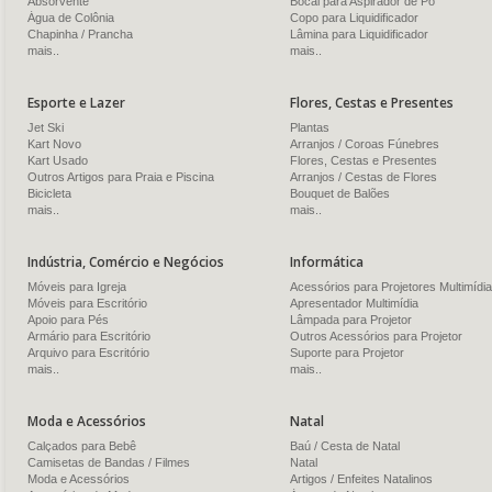
Absorvente
Bocal para Aspirador de Pó
Água de Colônia
Copo para Liquidificador
Chapinha / Prancha
Lâmina para Liquidificador
mais..
mais..
Esporte e Lazer
Flores, Cestas e Presentes
Jet Ski
Plantas
Kart Novo
Arranjos / Coroas Fúnebres
Kart Usado
Flores, Cestas e Presentes
Outros Artigos para Praia e Piscina
Arranjos / Cestas de Flores
Bicicleta
Bouquet de Balões
mais..
mais..
Indústria, Comércio e Negócios
Informática
Móveis para Igreja
Acessórios para Projetores Multimídia
Móveis para Escritório
Apresentador Multimídia
Apoio para Pés
Lâmpada para Projetor
Armário para Escritório
Outros Acessórios para Projetor
Arquivo para Escritório
Suporte para Projetor
mais..
mais..
Moda e Acessórios
Natal
Calçados para Bebê
Baú / Cesta de Natal
Camisetas de Bandas / Filmes
Natal
Moda e Acessórios
Artigos / Enfeites Natalinos