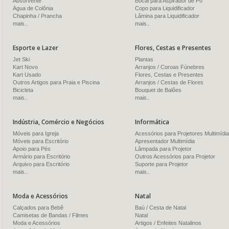
Absorvente
Bocal para Aspirador de Pó
Água de Colônia
Copo para Liquidificador
Chapinha / Prancha
Lâmina para Liquidificador
mais..
mais..
Esporte e Lazer
Flores, Cestas e Presentes
Jet Ski
Plantas
Kart Novo
Arranjos / Coroas Fúnebres
Kart Usado
Flores, Cestas e Presentes
Outros Artigos para Praia e Piscina
Arranjos / Cestas de Flores
Bicicleta
Bouquet de Balões
mais..
mais..
Indústria, Comércio e Negócios
Informática
Móveis para Igreja
Acessórios para Projetores Multimídia
Móveis para Escritório
Apresentador Multimídia
Apoio para Pés
Lâmpada para Projetor
Armário para Escritório
Outros Acessórios para Projetor
Arquivo para Escritório
Suporte para Projetor
mais..
mais..
Moda e Acessórios
Natal
Calçados para Bebê
Baú / Cesta de Natal
Camisetas de Bandas / Filmes
Natal
Moda e Acessórios
Artigos / Enfeites Natalinos