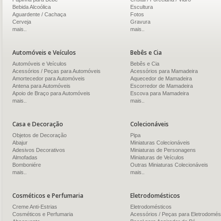
Bebida Alcoólica
Escultura
Aguardente / Cachaça
Fotos
Cerveja
Gravura
mais..
mais..
Automóveis e Veículos
Bebês e Cia
Automóveis e Veículos
Bebês e Cia
Acessórios / Peças para Automóveis
Acessórios para Mamadeira
Amortecedor para Automóveis
Aquecedor de Mamadeira
Antena para Automóveis
Escorredor de Mamadeira
Apoio de Braço para Automóveis
Escova para Mamadeira
mais..
mais..
Casa e Decoração
Colecionáveis
Objetos de Decoração
Pipa
Abajur
Miniaturas Colecionáveis
Adesivos Decorativos
Miniaturas de Personagens
Almofadas
Miniaturas de Veículos
Bomboniére
Outras Miniaturas Colecionáveis
mais..
mais..
Cosméticos e Perfumaria
Eletrodomésticos
Creme Anti-Estrias
Eletrodomésticos
Cosméticos e Perfumaria
Acessórios / Peças para Eletrodomés