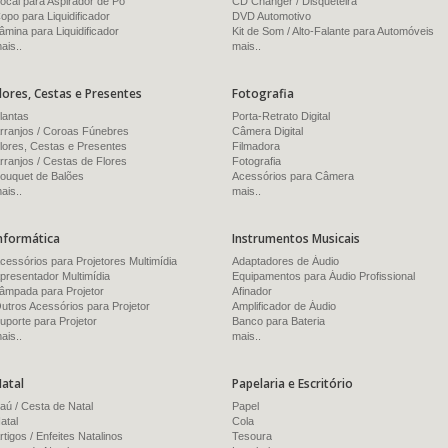
ocal para Aspirador de Pó
CD Changer / Disqueteira
opo para Liquidificador
DVD Automotivo
âmina para Liquidificador
Kit de Som / Alto-Falante para Automóveis
ais..
mais..
lores, Cestas e Presentes
Fotografia
lantas
Porta-Retrato Digital
rranjos / Coroas Fúnebres
Câmera Digital
lores, Cestas e Presentes
Filmadora
rranjos / Cestas de Flores
Fotografia
ouquet de Balões
Acessórios para Câmera
ais..
mais..
nformática
Instrumentos Musicais
cessórios para Projetores Multimídia
Adaptadores de Áudio
presentador Multimídia
Equipamentos para Áudio Profissional
âmpada para Projetor
Afinador
utros Acessórios para Projetor
Amplificador de Áudio
uporte para Projetor
Banco para Bateria
ais..
mais..
atal
Papelaria e Escritório
aú / Cesta de Natal
Papel
atal
Cola
rtigos / Enfeites Natalinos
Tesoura