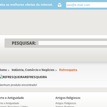
eba as melhores ofertas da internet.
PESQUISAR:
Home
Indústria, Comércio e Negócios
Refresqueira
REFRESQUEIRA
Nenhum produto encontrado!
rte e Antiguidade
Artigos Religiosos
rte e Antiguidade
Artigos Religiosos
ristal / Porcelana / Vidro
Artigos Budistas