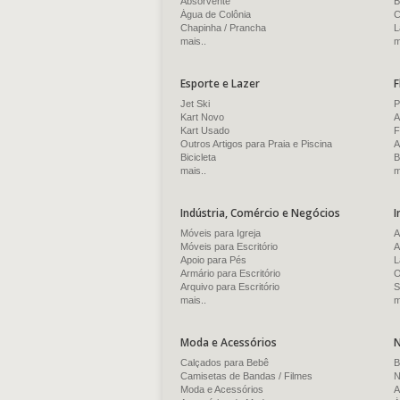
Absorvente
B
Água de Colônia
C
Chapinha / Prancha
L
mais..
m
Esporte e Lazer
F
Jet Ski
P
Kart Novo
A
Kart Usado
F
Outros Artigos para Praia e Piscina
A
Bicicleta
B
mais..
m
Indústria, Comércio e Negócios
I
Móveis para Igreja
A
Móveis para Escritório
A
Apoio para Pés
L
Armário para Escritório
O
Arquivo para Escritório
S
mais..
m
Moda e Acessórios
N
Calçados para Bebê
B
Camisetas de Bandas / Filmes
N
Moda e Acessórios
A