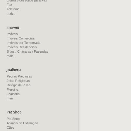
Outros Acessórios para Fax
Fax
Telefonia
mais..
Imóveis
Imóveis
Imóveis Comerciais
Imóveis por Temporada
Imóveis Residenciais
Sítios / Chácaras / Fazendas
mais..
Joalheria
Pedras Preciosas
Joias Religiosas
Relógio de Pulso
Piercing
Joalheria
mais..
Pet Shop
Pet Shop
Animais de Estimação
Cães