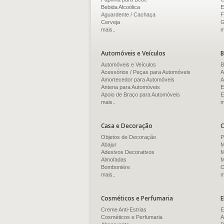
Bebida Alcoólica
E
Aguardente / Cachaça
F
Cerveja
G
mais..
m
Automóveis e Veículos
B
Automóveis e Veículos
B
Acessórios / Peças para Automóveis
A
Amortecedor para Automóveis
A
Antena para Automóveis
E
Apoio de Braço para Automóveis
E
mais..
m
Casa e Decoração
C
Objetos de Decoração
P
Abajur
M
Adesivos Decorativos
M
Almofadas
M
Bomboniére
O
mais..
m
Cosméticos e Perfumaria
E
Creme Anti-Estrias
E
Cosméticos e Perfumaria
A