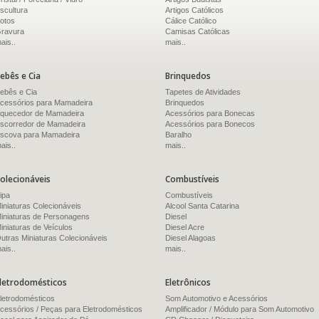
scultura
Artigos Católicos
otos
Cálice Católico
ravura
Camisas Católicas
ais..
mais..
ebês e Cia
Brinquedos
ebês e Cia
Tapetes de Atividades
cessórios para Mamadeira
Brinquedos
quecedor de Mamadeira
Acessórios para Bonecas
scorredor de Mamadeira
Acessórios para Bonecos
scova para Mamadeira
Baralho
ais..
mais..
olecionáveis
Combustíveis
ipa
Combustíveis
iniaturas Colecionáveis
Alcool Santa Catarina
iniaturas de Personagens
Diesel
iniaturas de Veículos
Diesel Acre
utras Miniaturas Colecionáveis
Diesel Alagoas
ais..
mais..
letrodomésticos
Eletrônicos
letrodomésticos
Som Automotivo e Acessórios
cessórios / Peças para Eletrodomésticos
Amplificador / Módulo para Som Automotivo