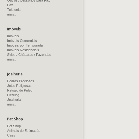
Outros Acessórios para Fax
Fax
Telefonia
mais..
Imóveis
Imóveis
Imóveis Comerciais
Imóveis por Temporada
Imóveis Residenciais
Sítios / Chácaras / Fazendas
mais..
Joalheria
Pedras Preciosas
Joias Religiosas
Relógio de Pulso
Piercing
Joalheria
mais..
Pet Shop
Pet Shop
Animais de Estimação
Cães