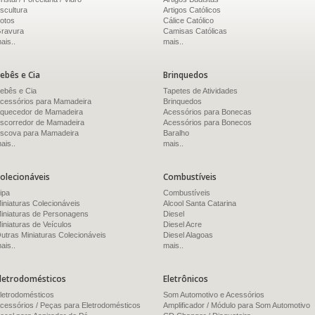
scultura
Artigos Católicos
otos
Cálice Católico
ravura
Camisas Católicas
ais..
mais..
ebês e Cia
Brinquedos
ebês e Cia
Tapetes de Atividades
cessórios para Mamadeira
Brinquedos
quecedor de Mamadeira
Acessórios para Bonecas
scorredor de Mamadeira
Acessórios para Bonecos
scova para Mamadeira
Baralho
ais..
mais..
olecionáveis
Combustíveis
ipa
Combustíveis
iniaturas Colecionáveis
Alcool Santa Catarina
iniaturas de Personagens
Diesel
iniaturas de Veículos
Diesel Acre
utras Miniaturas Colecionáveis
Diesel Alagoas
ais..
mais..
letrodomésticos
Eletrônicos
letrodomésticos
Som Automotivo e Acessórios
cessórios / Peças para Eletrodomésticos
Amplificador / Módulo para Som Automotivo