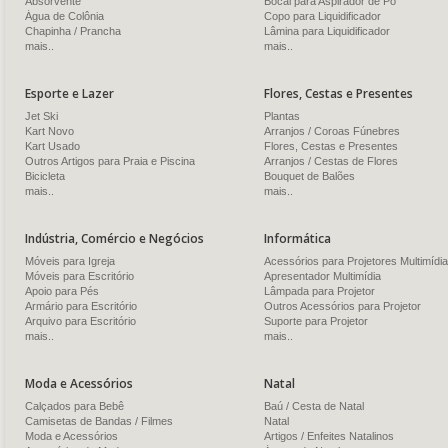
Absorvente
Bocal para Aspirador de Pó
Água de Colônia
Copo para Liquidificador
Chapinha / Prancha
Lâmina para Liquidificador
mais..
mais..
Esporte e Lazer
Flores, Cestas e Presentes
Jet Ski
Plantas
Kart Novo
Arranjos / Coroas Fúnebres
Kart Usado
Flores, Cestas e Presentes
Outros Artigos para Praia e Piscina
Arranjos / Cestas de Flores
Bicicleta
Bouquet de Balões
mais..
mais..
Indústria, Comércio e Negócios
Informática
Móveis para Igreja
Acessórios para Projetores Multimídia
Móveis para Escritório
Apresentador Multimídia
Apoio para Pés
Lâmpada para Projetor
Armário para Escritório
Outros Acessórios para Projetor
Arquivo para Escritório
Suporte para Projetor
mais..
mais..
Moda e Acessórios
Natal
Calçados para Bebê
Baú / Cesta de Natal
Camisetas de Bandas / Filmes
Natal
Moda e Acessórios
Artigos / Enfeites Natalinos