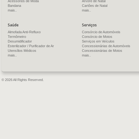
Acessórios de Moda
Árvore de Natal
Bandana
Cartões de Natal
mais..
mais..
Saúde
Serviços
Almofada Anti-Refluxo
Consórcio de Automóveis
Termômetro
Consórcio de Motos
Desumidificador
Serviços em Veículos
Esterilizador / Purificador de Ar
Concessionárias de Automóveis
Utensílios Médicos
Concessionárias de Motos
mais..
mais..
© 2026 All Rights Reserved.