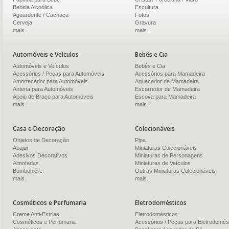
Bebida Alcoólica
Escultura
Aguardente / Cachaça
Fotos
Cerveja
Gravura
mais..
mais..
Automóveis e Veículos
Bebês e Cia
Automóveis e Veículos
Bebês e Cia
Acessórios / Peças para Automóveis
Acessórios para Mamadeira
Amortecedor para Automóveis
Aquecedor de Mamadeira
Antena para Automóveis
Escorredor de Mamadeira
Apoio de Braço para Automóveis
Escova para Mamadeira
mais..
mais..
Casa e Decoração
Colecionáveis
Objetos de Decoração
Pipa
Abajur
Miniaturas Colecionáveis
Adesivos Decorativos
Miniaturas de Personagens
Almofadas
Miniaturas de Veículos
Bomboniére
Outras Miniaturas Colecionáveis
mais..
mais..
Cosméticos e Perfumaria
Eletrodomésticos
Creme Anti-Estrias
Eletrodomésticos
Cosméticos e Perfumaria
Acessórios / Peças para Eletrodomés