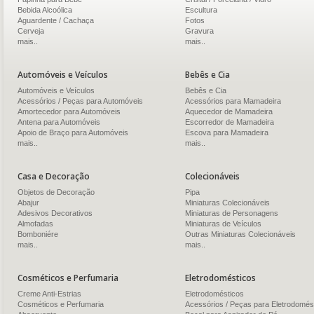
Bebida Alcoólica
Escultura
Aguardente / Cachaça
Fotos
Cerveja
Gravura
mais..
mais..
Automóveis e Veículos
Bebês e Cia
Automóveis e Veículos
Bebês e Cia
Acessórios / Peças para Automóveis
Acessórios para Mamadeira
Amortecedor para Automóveis
Aquecedor de Mamadeira
Antena para Automóveis
Escorredor de Mamadeira
Apoio de Braço para Automóveis
Escova para Mamadeira
mais..
mais..
Casa e Decoração
Colecionáveis
Objetos de Decoração
Pipa
Abajur
Miniaturas Colecionáveis
Adesivos Decorativos
Miniaturas de Personagens
Almofadas
Miniaturas de Veículos
Bomboniére
Outras Miniaturas Colecionáveis
mais..
mais..
Cosméticos e Perfumaria
Eletrodomésticos
Creme Anti-Estrias
Eletrodomésticos
Cosméticos e Perfumaria
Acessórios / Peças para Eletrodomés