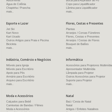
Absorvente
Bocal para Aspirador de Pó
Água de Colônia
Copo para Liquidificador
Chapinha / Prancha
Lâmina para Liquidificador
mais..
mais..
Esporte e Lazer
Flores, Cestas e Presentes
Jet Ski
Plantas
Kart Novo
Arranjos / Coroas Fúnebres
Kart Usado
Flores, Cestas e Presentes
Outros Artigos para Praia e Piscina
Arranjos / Cestas de Flores
Bicicleta
Bouquet de Balões
mais..
mais..
Indústria, Comércio e Negócios
Informática
Móveis para Igreja
Acessórios para Projetores Multimídia
Móveis para Escritório
Apresentador Multimídia
Apoio para Pés
Lâmpada para Projetor
Armário para Escritório
Outros Acessórios para Projetor
Arquivo para Escritório
Suporte para Projetor
mais..
mais..
Moda e Acessórios
Natal
Calçados para Bebê
Baú / Cesta de Natal
Camisetas de Bandas / Filmes
Natal
Moda e Acessórios
Artigos / Enfeites Natalinos