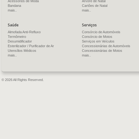
Acessórios de Moda
Árvore de Natal
Bandana
Cartões de Natal
mais..
mais..
Saúde
Serviços
Almofada Anti-Refluxo
Consórcio de Automóveis
Termômetro
Consórcio de Motos
Desumidificador
Serviços em Veículos
Esterilizador / Purificador de Ar
Concessionárias de Automóveis
Utensílios Médicos
Concessionárias de Motos
mais..
mais..
© 2026 All Rights Reserved.