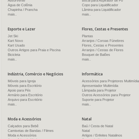
Absorvente
Bocal para Aspirador de Pó
Água de Colônia
Copo para Liquidificador
Chapinha / Prancha
Lâmina para Liquidificador
mais..
mais..
Esporte e Lazer
Flores, Cestas e Presentes
Jet Ski
Plantas
Kart Novo
Arranjos / Coroas Fúnebres
Kart Usado
Flores, Cestas e Presentes
Outros Artigos para Praia e Piscina
Arranjos / Cestas de Flores
Bicicleta
Bouquet de Balões
mais..
mais..
Indústria, Comércio e Negócios
Informática
Móveis para Igreja
Acessórios para Projetores Multimídia
Móveis para Escritório
Apresentador Multimídia
Apoio para Pés
Lâmpada para Projetor
Armário para Escritório
Outros Acessórios para Projetor
Arquivo para Escritório
Suporte para Projetor
mais..
mais..
Moda e Acessórios
Natal
Calçados para Bebê
Baú / Cesta de Natal
Camisetas de Bandas / Filmes
Natal
Moda e Acessórios
Artigos / Enfeites Natalinos