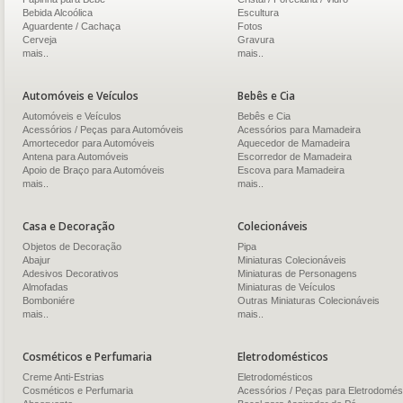
Bebida Alcoólica
Escultura
Aguardente / Cachaça
Fotos
Cerveja
Gravura
mais..
mais..
Automóveis e Veículos
Bebês e Cia
Automóveis e Veículos
Bebês e Cia
Acessórios / Peças para Automóveis
Acessórios para Mamadeira
Amortecedor para Automóveis
Aquecedor de Mamadeira
Antena para Automóveis
Escorredor de Mamadeira
Apoio de Braço para Automóveis
Escova para Mamadeira
mais..
mais..
Casa e Decoração
Colecionáveis
Objetos de Decoração
Pipa
Abajur
Miniaturas Colecionáveis
Adesivos Decorativos
Miniaturas de Personagens
Almofadas
Miniaturas de Veículos
Bomboniére
Outras Miniaturas Colecionáveis
mais..
mais..
Cosméticos e Perfumaria
Eletrodomésticos
Creme Anti-Estrias
Eletrodomésticos
Cosméticos e Perfumaria
Acessórios / Peças para Eletrodomés