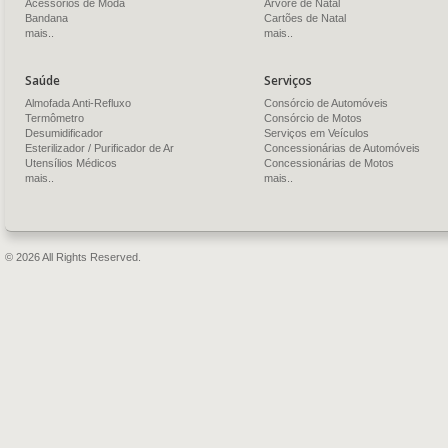
Acessórios de Moda
Árvore de Natal
Bandana
Cartões de Natal
mais..
mais..
Saúde
Serviços
Almofada Anti-Refluxo
Consórcio de Automóveis
Termômetro
Consórcio de Motos
Desumidificador
Serviços em Veículos
Esterilizador / Purificador de Ar
Concessionárias de Automóveis
Utensílios Médicos
Concessionárias de Motos
mais..
mais..
© 2026 All Rights Reserved.