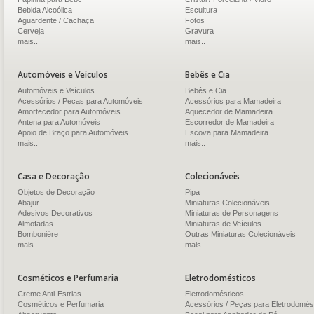
Bebida Alcoólica
Escultura
Aguardente / Cachaça
Fotos
Cerveja
Gravura
mais..
mais..
Automóveis e Veículos
Bebês e Cia
Automóveis e Veículos
Bebês e Cia
Acessórios / Peças para Automóveis
Acessórios para Mamadeira
Amortecedor para Automóveis
Aquecedor de Mamadeira
Antena para Automóveis
Escorredor de Mamadeira
Apoio de Braço para Automóveis
Escova para Mamadeira
mais..
mais..
Casa e Decoração
Colecionáveis
Objetos de Decoração
Pipa
Abajur
Miniaturas Colecionáveis
Adesivos Decorativos
Miniaturas de Personagens
Almofadas
Miniaturas de Veículos
Bomboniére
Outras Miniaturas Colecionáveis
mais..
mais..
Cosméticos e Perfumaria
Eletrodomésticos
Creme Anti-Estrias
Eletrodomésticos
Cosméticos e Perfumaria
Acessórios / Peças para Eletrodomés