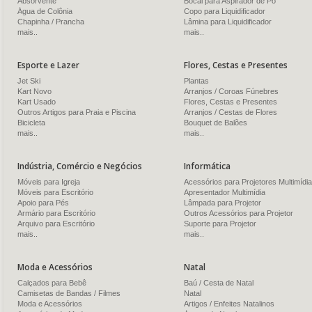
Absorvente
Bocal para Aspirador de Pó
Água de Colônia
Copo para Liquidificador
Chapinha / Prancha
Lâmina para Liquidificador
mais..
mais..
Esporte e Lazer
Flores, Cestas e Presentes
Jet Ski
Plantas
Kart Novo
Arranjos / Coroas Fúnebres
Kart Usado
Flores, Cestas e Presentes
Outros Artigos para Praia e Piscina
Arranjos / Cestas de Flores
Bicicleta
Bouquet de Balões
mais..
mais..
Indústria, Comércio e Negócios
Informática
Móveis para Igreja
Acessórios para Projetores Multimídia
Móveis para Escritório
Apresentador Multimídia
Apoio para Pés
Lâmpada para Projetor
Armário para Escritório
Outros Acessórios para Projetor
Arquivo para Escritório
Suporte para Projetor
mais..
mais..
Moda e Acessórios
Natal
Calçados para Bebê
Baú / Cesta de Natal
Camisetas de Bandas / Filmes
Natal
Moda e Acessórios
Artigos / Enfeites Natalinos