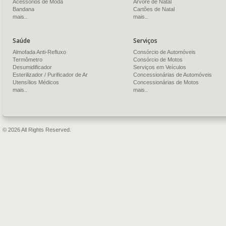
Acessórios de Moda
Árvore de Natal
Bandana
Cartões de Natal
mais..
mais..
Saúde
Serviços
Almofada Anti-Refluxo
Consórcio de Automóveis
Termômetro
Consórcio de Motos
Desumidificador
Serviços em Veículos
Esterilizador / Purificador de Ar
Concessionárias de Automóveis
Utensílios Médicos
Concessionárias de Motos
mais..
mais..
© 2026 All Rights Reserved.