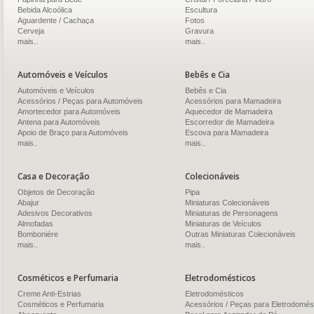
Bebida Alcoólica
Escultura
Aguardente / Cachaça
Fotos
Cerveja
Gravura
mais..
mais..
Automóveis e Veículos
Bebês e Cia
Automóveis e Veículos
Bebês e Cia
Acessórios / Peças para Automóveis
Acessórios para Mamadeira
Amortecedor para Automóveis
Aquecedor de Mamadeira
Antena para Automóveis
Escorredor de Mamadeira
Apoio de Braço para Automóveis
Escova para Mamadeira
mais..
mais..
Casa e Decoração
Colecionáveis
Objetos de Decoração
Pipa
Abajur
Miniaturas Colecionáveis
Adesivos Decorativos
Miniaturas de Personagens
Almofadas
Miniaturas de Veículos
Bomboniére
Outras Miniaturas Colecionáveis
mais..
mais..
Cosméticos e Perfumaria
Eletrodomésticos
Creme Anti-Estrias
Eletrodomésticos
Cosméticos e Perfumaria
Acessórios / Peças para Eletrodomés