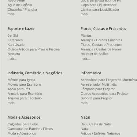
Absorvente
Bocal para Aspirador de Pó
Água de Colônia
Copo para Liquidificador
Chapinha / Prancha
Lâmina para Liquidificador
mais..
mais..
Esporte e Lazer
Flores, Cestas e Presentes
Jet Ski
Plantas
Kart Novo
Arranjos / Coroas Fúnebres
Kart Usado
Flores, Cestas e Presentes
Outros Artigos para Praia e Piscina
Arranjos / Cestas de Flores
Bicicleta
Bouquet de Balões
mais..
mais..
Indústria, Comércio e Negócios
Informática
Móveis para Igreja
Acessórios para Projetores Multimídia
Móveis para Escritório
Apresentador Multimídia
Apoio para Pés
Lâmpada para Projetor
Armário para Escritório
Outros Acessórios para Projetor
Arquivo para Escritório
Suporte para Projetor
mais..
mais..
Moda e Acessórios
Natal
Calçados para Bebê
Baú / Cesta de Natal
Camisetas de Bandas / Filmes
Natal
Moda e Acessórios
Artigos / Enfeites Natalinos