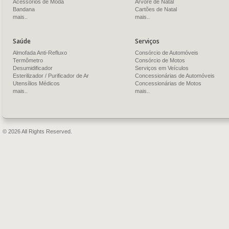
Acessórios de Moda
Árvore de Natal
Bandana
Cartões de Natal
mais..
mais..
Saúde
Serviços
Almofada Anti-Refluxo
Consórcio de Automóveis
Termômetro
Consórcio de Motos
Desumidificador
Serviços em Veículos
Esterilizador / Purificador de Ar
Concessionárias de Automóveis
Utensílios Médicos
Concessionárias de Motos
mais..
mais..
© 2026 All Rights Reserved.