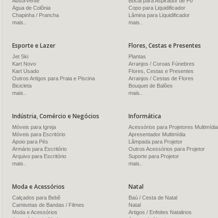
Absorvente
Bocal para Aspirador de Pó
Água de Colônia
Copo para Liquidificador
Chapinha / Prancha
Lâmina para Liquidificador
mais..
mais..
Esporte e Lazer
Flores, Cestas e Presentes
Jet Ski
Plantas
Kart Novo
Arranjos / Coroas Fúnebres
Kart Usado
Flores, Cestas e Presentes
Outros Artigos para Praia e Piscina
Arranjos / Cestas de Flores
Bicicleta
Bouquet de Balões
mais..
mais..
Indústria, Comércio e Negócios
Informática
Móveis para Igreja
Acessórios para Projetores Multimídia
Móveis para Escritório
Apresentador Multimídia
Apoio para Pés
Lâmpada para Projetor
Armário para Escritório
Outros Acessórios para Projetor
Arquivo para Escritório
Suporte para Projetor
mais..
mais..
Moda e Acessórios
Natal
Calçados para Bebê
Baú / Cesta de Natal
Camisetas de Bandas / Filmes
Natal
Moda e Acessórios
Artigos / Enfeites Natalinos