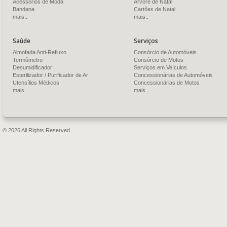
Acessórios de Moda
Árvore de Natal
Bandana
Cartões de Natal
mais..
mais..
Saúde
Serviços
Almofada Anti-Refluxo
Consórcio de Automóveis
Termômetro
Consórcio de Motos
Desumidificador
Serviços em Veículos
Esterilizador / Purificador de Ar
Concessionárias de Automóveis
Utensílios Médicos
Concessionárias de Motos
mais..
mais..
© 2026 All Rights Reserved.