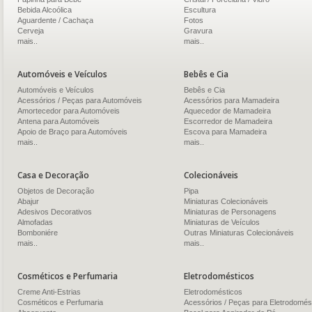
Bebida Alcoólica
Escultura
Aguardente / Cachaça
Fotos
Cerveja
Gravura
mais..
mais..
Automóveis e Veículos
Bebês e Cia
Automóveis e Veículos
Bebês e Cia
Acessórios / Peças para Automóveis
Acessórios para Mamadeira
Amortecedor para Automóveis
Aquecedor de Mamadeira
Antena para Automóveis
Escorredor de Mamadeira
Apoio de Braço para Automóveis
Escova para Mamadeira
mais..
mais..
Casa e Decoração
Colecionáveis
Objetos de Decoração
Pipa
Abajur
Miniaturas Colecionáveis
Adesivos Decorativos
Miniaturas de Personagens
Almofadas
Miniaturas de Veículos
Bomboniére
Outras Miniaturas Colecionáveis
mais..
mais..
Cosméticos e Perfumaria
Eletrodomésticos
Creme Anti-Estrias
Eletrodomésticos
Cosméticos e Perfumaria
Acessórios / Peças para Eletrodomés