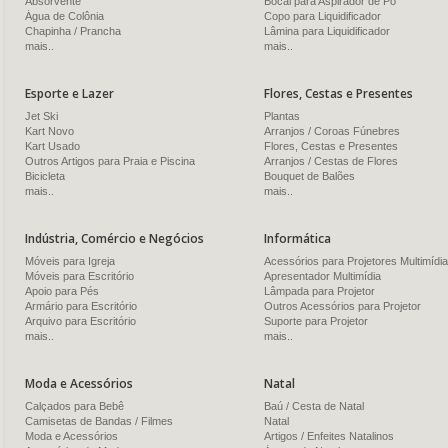
Absorvente
Bocal para Aspirador de Pó
Água de Colônia
Copo para Liquidificador
Chapinha / Prancha
Lâmina para Liquidificador
mais..
mais..
Esporte e Lazer
Flores, Cestas e Presentes
Jet Ski
Plantas
Kart Novo
Arranjos / Coroas Fúnebres
Kart Usado
Flores, Cestas e Presentes
Outros Artigos para Praia e Piscina
Arranjos / Cestas de Flores
Bicicleta
Bouquet de Balões
mais..
mais..
Indústria, Comércio e Negócios
Informática
Móveis para Igreja
Acessórios para Projetores Multimídia
Móveis para Escritório
Apresentador Multimídia
Apoio para Pés
Lâmpada para Projetor
Armário para Escritório
Outros Acessórios para Projetor
Arquivo para Escritório
Suporte para Projetor
mais..
mais..
Moda e Acessórios
Natal
Calçados para Bebê
Baú / Cesta de Natal
Camisetas de Bandas / Filmes
Natal
Moda e Acessórios
Artigos / Enfeites Natalinos