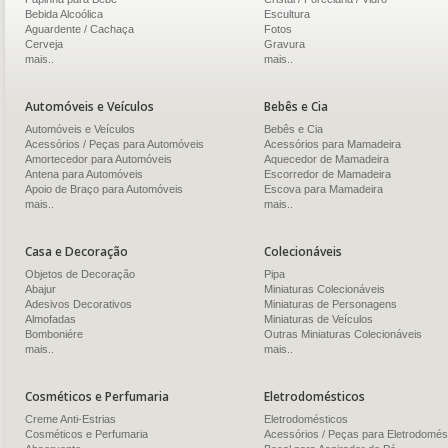
Bebida Alcoólica
Escultura
Aguardente / Cachaça
Fotos
Cerveja
Gravura
mais..
mais..
Automóveis e Veículos
Bebês e Cia
Automóveis e Veículos
Bebês e Cia
Acessórios / Peças para Automóveis
Acessórios para Mamadeira
Amortecedor para Automóveis
Aquecedor de Mamadeira
Antena para Automóveis
Escorredor de Mamadeira
Apoio de Braço para Automóveis
Escova para Mamadeira
mais..
mais..
Casa e Decoração
Colecionáveis
Objetos de Decoração
Pipa
Abajur
Miniaturas Colecionáveis
Adesivos Decorativos
Miniaturas de Personagens
Almofadas
Miniaturas de Veículos
Bomboniére
Outras Miniaturas Colecionáveis
mais..
mais..
Cosméticos e Perfumaria
Eletrodomésticos
Creme Anti-Estrias
Eletrodomésticos
Cosméticos e Perfumaria
Acessórios / Peças para Eletrodomés