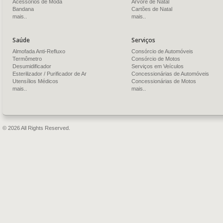
Acessórios de Moda
Árvore de Natal
Bandana
Cartões de Natal
mais..
mais..
Saúde
Serviços
Almofada Anti-Refluxo
Consórcio de Automóveis
Termômetro
Consórcio de Motos
Desumidificador
Serviços em Veículos
Esterilizador / Purificador de Ar
Concessionárias de Automóveis
Utensílios Médicos
Concessionárias de Motos
mais..
mais..
© 2026 All Rights Reserved.