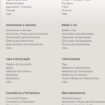
Bebida Alcoólica
Escultura
Aguardente / Cachaça
Fotos
Cerveja
Gravura
mais..
mais..
Automóveis e Veículos
Bebês e Cia
Automóveis e Veículos
Bebês e Cia
Acessórios / Peças para Automóveis
Acessórios para Mamadeira
Amortecedor para Automóveis
Aquecedor de Mamadeira
Antena para Automóveis
Escorredor de Mamadeira
Apoio de Braço para Automóveis
Escova para Mamadeira
mais..
mais..
Casa e Decoração
Colecionáveis
Objetos de Decoração
Pipa
Abajur
Miniaturas Colecionáveis
Adesivos Decorativos
Miniaturas de Personagens
Almofadas
Miniaturas de Veículos
Bomboniére
Outras Miniaturas Colecionáveis
mais..
mais..
Cosméticos e Perfumaria
Eletrodomésticos
Creme Anti-Estrias
Eletrodomésticos
Cosméticos e Perfumaria
Acessórios / Peças para Eletrodomés