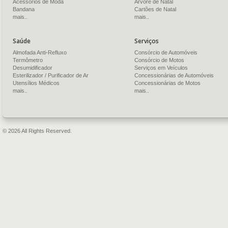
Acessórios de Moda
Árvore de Natal
Bandana
Cartões de Natal
mais..
mais..
Saúde
Serviços
Almofada Anti-Refluxo
Consórcio de Automóveis
Termômetro
Consórcio de Motos
Desumidificador
Serviços em Veículos
Esterilizador / Purificador de Ar
Concessionárias de Automóveis
Utensílios Médicos
Concessionárias de Motos
mais..
mais..
© 2026 All Rights Reserved.