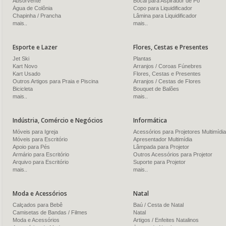
Absorvente
Bocal para Aspirador de Pó
Água de Colônia
Copo para Liquidificador
Chapinha / Prancha
Lâmina para Liquidificador
mais..
mais..
Esporte e Lazer
Flores, Cestas e Presentes
Jet Ski
Plantas
Kart Novo
Arranjos / Coroas Fúnebres
Kart Usado
Flores, Cestas e Presentes
Outros Artigos para Praia e Piscina
Arranjos / Cestas de Flores
Bicicleta
Bouquet de Balões
mais..
mais..
Indústria, Comércio e Negócios
Informática
Móveis para Igreja
Acessórios para Projetores Multimídia
Móveis para Escritório
Apresentador Multimídia
Apoio para Pés
Lâmpada para Projetor
Armário para Escritório
Outros Acessórios para Projetor
Arquivo para Escritório
Suporte para Projetor
mais..
mais..
Moda e Acessórios
Natal
Calçados para Bebê
Baú / Cesta de Natal
Camisetas de Bandas / Filmes
Natal
Moda e Acessórios
Artigos / Enfeites Natalinos