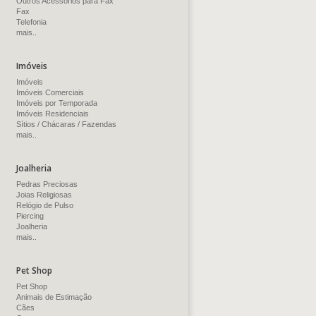
Outros Acessórios para Fax
Fax
Telefonia
mais..
Imóveis
Imóveis
Imóveis Comerciais
Imóveis por Temporada
Imóveis Residenciais
Sítios / Chácaras / Fazendas
mais..
Joalheria
Pedras Preciosas
Joias Religiosas
Relógio de Pulso
Piercing
Joalheria
mais..
Pet Shop
Pet Shop
Animais de Estimação
Cães