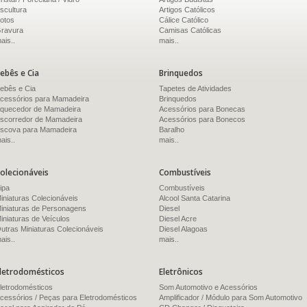
scultura
Artigos Católicos
otos
Cálice Católico
ravura
Camisas Católicas
ais..
mais..
ebês e Cia
Brinquedos
ebês e Cia
Tapetes de Atividades
cessórios para Mamadeira
Brinquedos
quecedor de Mamadeira
Acessórios para Bonecas
scorredor de Mamadeira
Acessórios para Bonecos
scova para Mamadeira
Baralho
ais..
mais..
olecionáveis
Combustíveis
ipa
Combustíveis
iniaturas Colecionáveis
Alcool Santa Catarina
iniaturas de Personagens
Diesel
iniaturas de Veículos
Diesel Acre
utras Miniaturas Colecionáveis
Diesel Alagoas
ais..
mais..
letrodomésticos
Eletrônicos
letrodomésticos
Som Automotivo e Acessórios
cessórios / Peças para Eletrodomésticos
Amplificador / Módulo para Som Automotivo