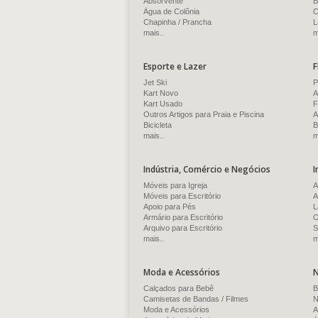
Absorvente
B
Água de Colônia
C
Chapinha / Prancha
L
mais..
m
Esporte e Lazer
F
Jet Ski
P
Kart Novo
A
Kart Usado
F
Outros Artigos para Praia e Piscina
A
Bicicleta
B
mais..
m
Indústria, Comércio e Negócios
I
Móveis para Igreja
A
Móveis para Escritório
A
Apoio para Pés
L
Armário para Escritório
O
Arquivo para Escritório
S
mais..
m
Moda e Acessórios
N
Calçados para Bebê
B
Camisetas de Bandas / Filmes
N
Moda e Acessórios
A