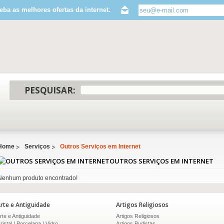
eba as melhores ofertas da internet.
PESQUISAR:
Home
Serviços
Outros Serviços em Internet
OUTROS SERVIÇOS EM INTERNET
Nenhum produto encontrado!
rte e Antiguidade
Artigos Religiosos
rte e Antiguidade
Artigos Religiosos
ristal / Porcelana / Vidro
Artigos Budistas