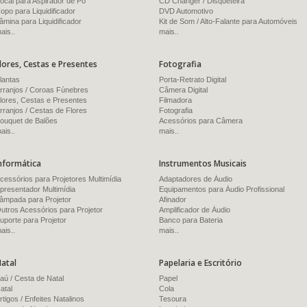
ocal para Aspirador de Pó
CD Changer / Disqueteira
opo para Liquidificador
DVD Automotivo
âmina para Liquidificador
Kit de Som / Alto-Falante para Automóveis
ais..
mais..
lores, Cestas e Presentes
Fotografia
lantas
Porta-Retrato Digital
rranjos / Coroas Fúnebres
Câmera Digital
lores, Cestas e Presentes
Filmadora
rranjos / Cestas de Flores
Fotografia
ouquet de Balões
Acessórios para Câmera
ais..
mais..
nformática
Instrumentos Musicais
cessórios para Projetores Multimídia
Adaptadores de Áudio
presentador Multimídia
Equipamentos para Áudio Profissional
âmpada para Projetor
Afinador
utros Acessórios para Projetor
Amplificador de Áudio
uporte para Projetor
Banco para Bateria
ais..
mais..
atal
Papelaria e Escritório
aú / Cesta de Natal
Papel
atal
Cola
rtigos / Enfeites Natalinos
Tesoura