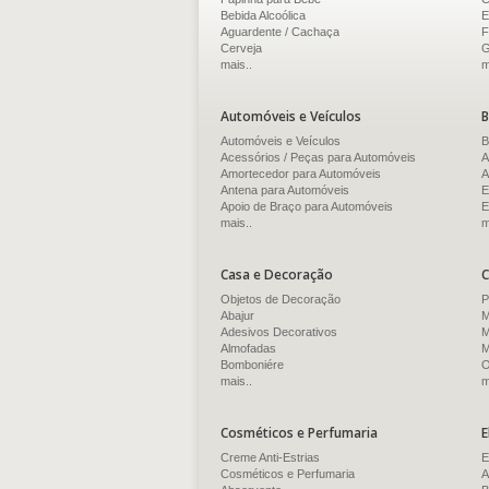
Bebida Alcoólica
E
Aguardente / Cachaça
F
Cerveja
G
mais..
m
Automóveis e Veículos
B
Automóveis e Veículos
B
Acessórios / Peças para Automóveis
A
Amortecedor para Automóveis
A
Antena para Automóveis
E
Apoio de Braço para Automóveis
E
mais..
m
Casa e Decoração
C
Objetos de Decoração
P
Abajur
M
Adesivos Decorativos
M
Almofadas
M
Bomboniére
O
mais..
m
Cosméticos e Perfumaria
E
Creme Anti-Estrias
E
Cosméticos e Perfumaria
A