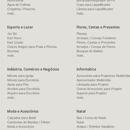
Absorvente
Bocal para Aspirador de Pó
Água de Colônia
Copo para Liquidificador
Chapinha / Prancha
Lâmina para Liquidificador
mais..
mais..
Esporte e Lazer
Flores, Cestas e Presentes
Jet Ski
Plantas
Kart Novo
Arranjos / Coroas Fúnebres
Kart Usado
Flores, Cestas e Presentes
Outros Artigos para Praia e Piscina
Arranjos / Cestas de Flores
Bicicleta
Bouquet de Balões
mais..
mais..
Indústria, Comércio e Negócios
Informática
Móveis para Igreja
Acessórios para Projetores Multimídia
Móveis para Escritório
Apresentador Multimídia
Apoio para Pés
Lâmpada para Projetor
Armário para Escritório
Outros Acessórios para Projetor
Arquivo para Escritório
Suporte para Projetor
mais..
mais..
Moda e Acessórios
Natal
Calçados para Bebê
Baú / Cesta de Natal
Camisetas de Bandas / Filmes
Natal
Moda e Acessórios
Artigos / Enfeites Natalinos