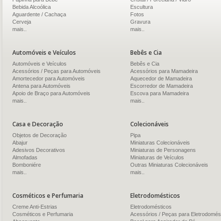
Bebida Alcoólica
Escultura
Aguardente / Cachaça
Fotos
Cerveja
Gravura
mais..
mais..
Automóveis e Veículos
Bebês e Cia
Automóveis e Veículos
Bebês e Cia
Acessórios / Peças para Automóveis
Acessórios para Mamadeira
Amortecedor para Automóveis
Aquecedor de Mamadeira
Antena para Automóveis
Escorredor de Mamadeira
Apoio de Braço para Automóveis
Escova para Mamadeira
mais..
mais..
Casa e Decoração
Colecionáveis
Objetos de Decoração
Pipa
Abajur
Miniaturas Colecionáveis
Adesivos Decorativos
Miniaturas de Personagens
Almofadas
Miniaturas de Veículos
Bomboniére
Outras Miniaturas Colecionáveis
mais..
mais..
Cosméticos e Perfumaria
Eletrodomésticos
Creme Anti-Estrias
Eletrodomésticos
Cosméticos e Perfumaria
Acessórios / Peças para Eletrodomés