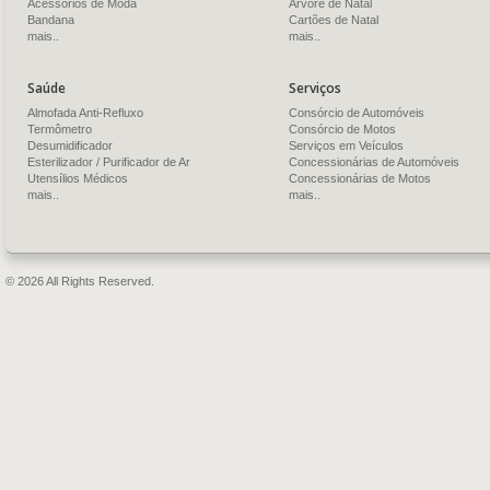
Acessórios de Moda
Árvore de Natal
Bandana
Cartões de Natal
mais..
mais..
Saúde
Serviços
Almofada Anti-Refluxo
Consórcio de Automóveis
Termômetro
Consórcio de Motos
Desumidificador
Serviços em Veículos
Esterilizador / Purificador de Ar
Concessionárias de Automóveis
Utensílios Médicos
Concessionárias de Motos
mais..
mais..
© 2026 All Rights Reserved.