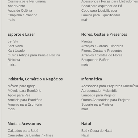
Cosméticos e Perfumaria
Acessórios / Peças para Eletrodomés
Absorvente
Bocal para Aspirador de Pó
Água de Colônia
Copo para Liquidificador
Chapinha / Prancha
Lâmina para Liquidificador
mais..
mais..
Esporte e Lazer
Flores, Cestas e Presentes
Jet Ski
Plantas
Kart Novo
Arranjos / Coroas Fúnebres
Kart Usado
Flores, Cestas e Presentes
Outros Artigos para Praia e Piscina
Arranjos / Cestas de Flores
Bicicleta
Bouquet de Balões
mais..
mais..
Indústria, Comércio e Negócios
Informática
Móveis para Igreja
Acessórios para Projetores Multimídia
Móveis para Escritório
Apresentador Multimídia
Apoio para Pés
Lâmpada para Projetor
Armário para Escritório
Outros Acessórios para Projetor
Arquivo para Escritório
Suporte para Projetor
mais..
mais..
Moda e Acessórios
Natal
Calçados para Bebê
Baú / Cesta de Natal
Camisetas de Bandas / Filmes
Natal