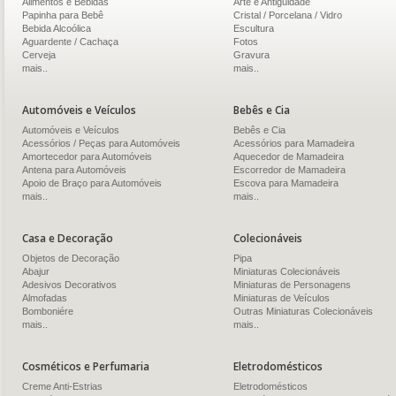
Alimentos e Bebidas
Arte e Antiguidade
Papinha para Bebê
Cristal / Porcelana / Vidro
Bebida Alcoólica
Escultura
Aguardente / Cachaça
Fotos
Cerveja
Gravura
mais..
mais..
Automóveis e Veículos
Bebês e Cia
Automóveis e Veículos
Bebês e Cia
Acessórios / Peças para Automóveis
Acessórios para Mamadeira
Amortecedor para Automóveis
Aquecedor de Mamadeira
Antena para Automóveis
Escorredor de Mamadeira
Apoio de Braço para Automóveis
Escova para Mamadeira
mais..
mais..
Casa e Decoração
Colecionáveis
Objetos de Decoração
Pipa
Abajur
Miniaturas Colecionáveis
Adesivos Decorativos
Miniaturas de Personagens
Almofadas
Miniaturas de Veículos
Bomboniére
Outras Miniaturas Colecionáveis
mais..
mais..
Cosméticos e Perfumaria
Eletrodomésticos
Creme Anti-Estrias
Eletrodomésticos