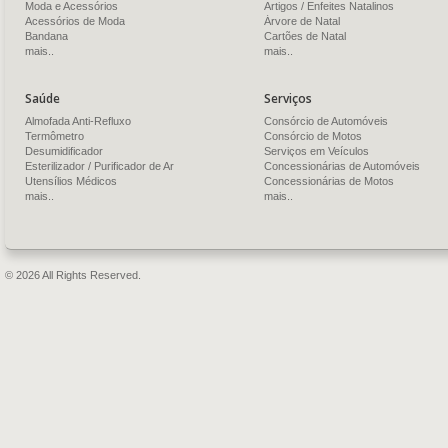
Moda e Acessórios
Artigos / Enfeites Natalinos
Acessórios de Moda
Árvore de Natal
Bandana
Cartões de Natal
mais..
mais..
Saúde
Serviços
Almofada Anti-Refluxo
Consórcio de Automóveis
Termômetro
Consórcio de Motos
Desumidificador
Serviços em Veículos
Esterilizador / Purificador de Ar
Concessionárias de Automóveis
Utensílios Médicos
Concessionárias de Motos
mais..
mais..
© 2026 All Rights Reserved.