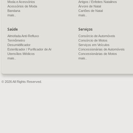
Moda e Acessórios
Artigos / Enfeites Natalinos
Acessórios de Moda
Árvore de Natal
Bandana
Cartões de Natal
mais..
mais..
Saúde
Serviços
Almofada Anti-Refluxo
Consórcio de Automóveis
Termômetro
Consórcio de Motos
Desumidificador
Serviços em Veículos
Esterilizador / Purificador de Ar
Concessionárias de Automóveis
Utensílios Médicos
Concessionárias de Motos
mais..
mais..
© 2026 All Rights Reserved.