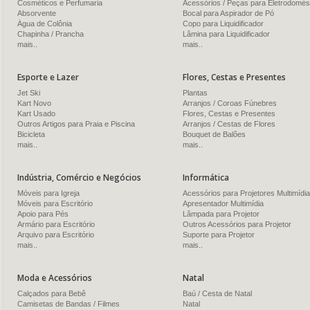
Cosméticos e Perfumaria
Acessórios / Peças para Eletrodomés
Absorvente
Bocal para Aspirador de Pó
Água de Colônia
Copo para Liquidificador
Chapinha / Prancha
Lâmina para Liquidificador
mais..
mais..
Esporte e Lazer
Flores, Cestas e Presentes
Jet Ski
Plantas
Kart Novo
Arranjos / Coroas Fúnebres
Kart Usado
Flores, Cestas e Presentes
Outros Artigos para Praia e Piscina
Arranjos / Cestas de Flores
Bicicleta
Bouquet de Balões
mais..
mais..
Indústria, Comércio e Negócios
Informática
Móveis para Igreja
Acessórios para Projetores Multimídia
Móveis para Escritório
Apresentador Multimídia
Apoio para Pés
Lâmpada para Projetor
Armário para Escritório
Outros Acessórios para Projetor
Arquivo para Escritório
Suporte para Projetor
mais..
mais..
Moda e Acessórios
Natal
Calçados para Bebê
Baú / Cesta de Natal
Camisetas de Bandas / Filmes
Natal