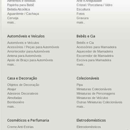
Alimentos e Bebidas
Arte e Antiguidade
Papinha para Bebê
Cristal / Porcelana / Vidro
Bebida Alcoólica
Escultura
Aguardente / Cachaça
Fotos
Cerveja
Gravura
mais..
mais..
Automóveis e Veículos
Bebês e Cia
Automóveis e Veículos
Bebês e Cia
Acessórios / Peças para Automóveis
Acessórios para Mamadeira
Amortecedor para Automóveis
Aquecedor de Mamadeira
Antena para Automóveis
Escorredor de Mamadeira
Apoio de Braço para Automóveis
Escova para Mamadeira
mais..
mais..
Casa e Decoração
Colecionáveis
Objetos de Decoração
Pipa
Abajur
Miniaturas Colecionáveis
Adesivos Decorativos
Miniaturas de Personagens
Almofadas
Miniaturas de Veículos
Bomboniére
Outras Miniaturas Colecionáveis
mais..
mais..
Cosméticos e Perfumaria
Eletrodomésticos
Creme Anti-Estrias
Eletrodomésticos