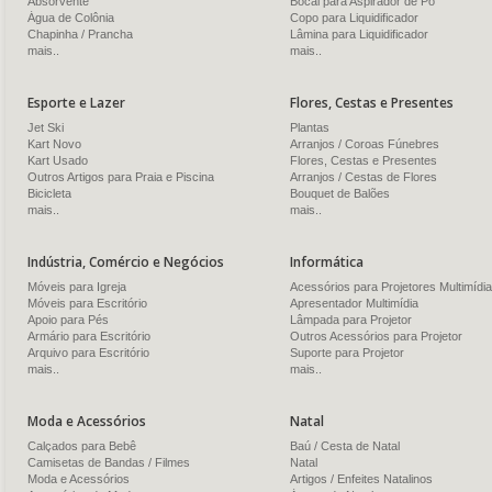
Absorvente
Bocal para Aspirador de Pó
Água de Colônia
Copo para Liquidificador
Chapinha / Prancha
Lâmina para Liquidificador
mais..
mais..
Esporte e Lazer
Flores, Cestas e Presentes
Jet Ski
Plantas
Kart Novo
Arranjos / Coroas Fúnebres
Kart Usado
Flores, Cestas e Presentes
Outros Artigos para Praia e Piscina
Arranjos / Cestas de Flores
Bicicleta
Bouquet de Balões
mais..
mais..
Indústria, Comércio e Negócios
Informática
Móveis para Igreja
Acessórios para Projetores Multimídia
Móveis para Escritório
Apresentador Multimídia
Apoio para Pés
Lâmpada para Projetor
Armário para Escritório
Outros Acessórios para Projetor
Arquivo para Escritório
Suporte para Projetor
mais..
mais..
Moda e Acessórios
Natal
Calçados para Bebê
Baú / Cesta de Natal
Camisetas de Bandas / Filmes
Natal
Moda e Acessórios
Artigos / Enfeites Natalinos