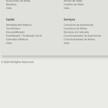
Acessórios de Moda
Árvore de Natal
Bandana
Cartões de Natal
mais..
mais..
Saúde
Serviços
Almofada Anti-Refluxo
Consórcio de Automóveis
Termômetro
Consórcio de Motos
Desumidificador
Serviços em Veículos
Esterilizador / Purificador de Ar
Concessionárias de Automóveis
Utensílios Médicos
Concessionárias de Motos
mais..
mais..
© 2026 All Rights Reserved.