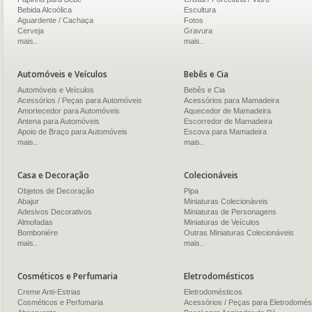
Bebida Alcoólica
Escultura
Aguardente / Cachaça
Fotos
Cerveja
Gravura
mais..
mais..
Automóveis e Veículos
Bebês e Cia
Automóveis e Veículos
Bebês e Cia
Acessórios / Peças para Automóveis
Acessórios para Mamadeira
Amortecedor para Automóveis
Aquecedor de Mamadeira
Antena para Automóveis
Escorredor de Mamadeira
Apoio de Braço para Automóveis
Escova para Mamadeira
mais..
mais..
Casa e Decoração
Colecionáveis
Objetos de Decoração
Pipa
Abajur
Miniaturas Colecionáveis
Adesivos Decorativos
Miniaturas de Personagens
Almofadas
Miniaturas de Veículos
Bomboniére
Outras Miniaturas Colecionáveis
mais..
mais..
Cosméticos e Perfumaria
Eletrodomésticos
Creme Anti-Estrias
Eletrodomésticos
Cosméticos e Perfumaria
Acessórios / Peças para Eletrodomés