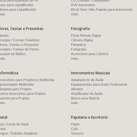
ocal para Aspirador de Pó
CD Changer / Disqueteira
opo para Liquidificador
DVD Automotivo
âmina para Liquidificador
Kit de Som / Alto-Falante para Automóveis
ais..
mais..
lores, Cestas e Presentes
Fotografia
lantas
Porta-Retrato Digital
rranjos / Coroas Fúnebres
Câmera Digital
lores, Cestas e Presentes
Filmadora
rranjos / Cestas de Flores
Fotografia
ouquet de Balões
Acessórios para Câmera
ais..
mais..
nformática
Instrumentos Musicais
cessórios para Projetores Multimídia
Adaptadores de Áudio
presentador Multimídia
Equipamentos para Áudio Profissional
âmpada para Projetor
Afinador
utros Acessórios para Projetor
Amplificador de Áudio
uporte para Projetor
Banco para Bateria
ais..
mais..
atal
Papelaria e Escritório
aú / Cesta de Natal
Papel
atal
Cola
rtigos / Enfeites Natalinos
Tesoura