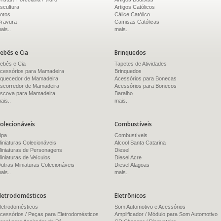
scultura
Artigos Católicos
otos
Cálice Católico
ravura
Camisas Católicas
ais..
mais..
ebês e Cia
Brinquedos
ebês e Cia
Tapetes de Atividades
cessórios para Mamadeira
Brinquedos
quecedor de Mamadeira
Acessórios para Bonecas
scorredor de Mamadeira
Acessórios para Bonecos
scova para Mamadeira
Baralho
ais..
mais..
olecionáveis
Combustíveis
ipa
Combustíveis
iniaturas Colecionáveis
Alcool Santa Catarina
iniaturas de Personagens
Diesel
iniaturas de Veículos
Diesel Acre
utras Miniaturas Colecionáveis
Diesel Alagoas
ais..
mais..
letrodomésticos
Eletrônicos
letrodomésticos
Som Automotivo e Acessórios
cessórios / Peças para Eletrodomésticos
Amplificador / Módulo para Som Automotivo