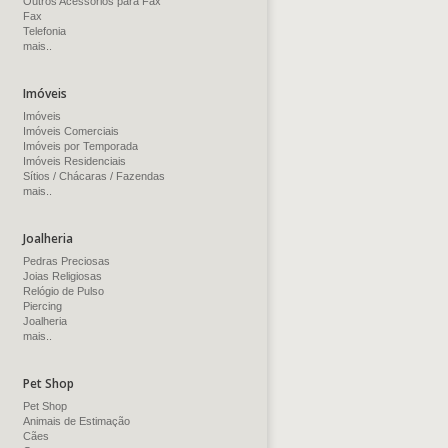
Outros Acessórios para Fax
Fax
Telefonia
mais..
Imóveis
Imóveis
Imóveis Comerciais
Imóveis por Temporada
Imóveis Residenciais
Sítios / Chácaras / Fazendas
mais..
Joalheria
Pedras Preciosas
Joias Religiosas
Relógio de Pulso
Piercing
Joalheria
mais..
Pet Shop
Pet Shop
Animais de Estimação
Cães