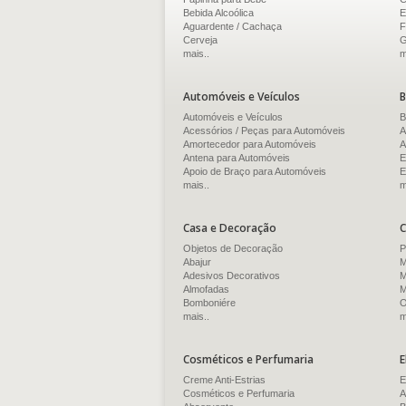
Bebida Alcoólica
E
Aguardente / Cachaça
F
Cerveja
G
mais..
m
Automóveis e Veículos
B
Automóveis e Veículos
B
Acessórios / Peças para Automóveis
A
Amortecedor para Automóveis
A
Antena para Automóveis
E
Apoio de Braço para Automóveis
E
mais..
m
Casa e Decoração
C
Objetos de Decoração
P
Abajur
M
Adesivos Decorativos
M
Almofadas
M
Bomboniére
O
mais..
m
Cosméticos e Perfumaria
E
Creme Anti-Estrias
E
Cosméticos e Perfumaria
A