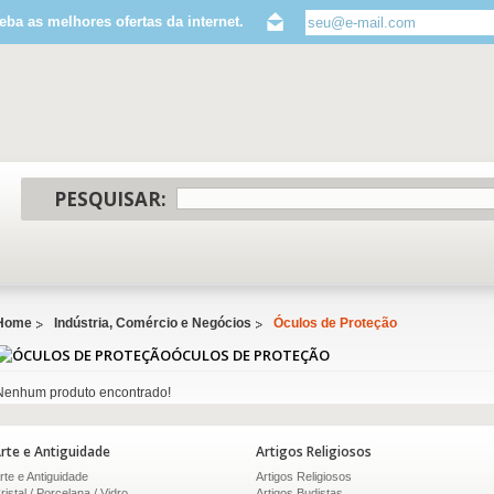
eba as melhores ofertas da internet.
PESQUISAR:
Home
Indústria, Comércio e Negócios
Óculos de Proteção
ÓCULOS DE PROTEÇÃO
Nenhum produto encontrado!
rte e Antiguidade
Artigos Religiosos
rte e Antiguidade
Artigos Religiosos
ristal / Porcelana / Vidro
Artigos Budistas