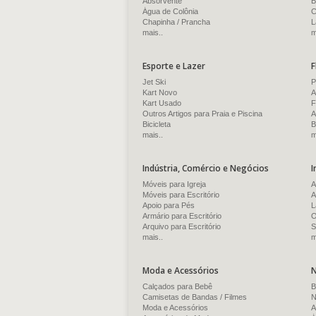
Absorvente
B
Água de Colônia
C
Chapinha / Prancha
L
mais..
m
Esporte e Lazer
F
Jet Ski
P
Kart Novo
A
Kart Usado
F
Outros Artigos para Praia e Piscina
A
Bicicleta
B
mais..
m
Indústria, Comércio e Negócios
I
Móveis para Igreja
A
Móveis para Escritório
A
Apoio para Pés
L
Armário para Escritório
O
Arquivo para Escritório
S
mais..
m
Moda e Acessórios
N
Calçados para Bebê
B
Camisetas de Bandas / Filmes
N
Moda e Acessórios
A