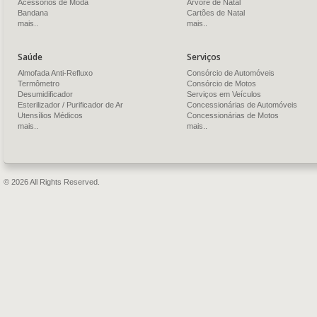
Acessórios de Moda
Árvore de Natal
Bandana
Cartões de Natal
mais..
mais..
Saúde
Serviços
Almofada Anti-Refluxo
Consórcio de Automóveis
Termômetro
Consórcio de Motos
Desumidificador
Serviços em Veículos
Esterilizador / Purificador de Ar
Concessionárias de Automóveis
Utensílios Médicos
Concessionárias de Motos
mais..
mais..
© 2026 All Rights Reserved.