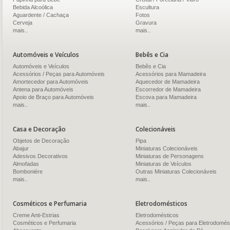
Bebida Alcoólica
Escultura
Aguardente / Cachaça
Fotos
Cerveja
Gravura
mais..
mais..
Automóveis e Veículos
Bebês e Cia
Automóveis e Veículos
Bebês e Cia
Acessórios / Peças para Automóveis
Acessórios para Mamadeira
Amortecedor para Automóveis
Aquecedor de Mamadeira
Antena para Automóveis
Escorredor de Mamadeira
Apoio de Braço para Automóveis
Escova para Mamadeira
mais..
mais..
Casa e Decoração
Colecionáveis
Objetos de Decoração
Pipa
Abajur
Miniaturas Colecionáveis
Adesivos Decorativos
Miniaturas de Personagens
Almofadas
Miniaturas de Veículos
Bomboniére
Outras Miniaturas Colecionáveis
mais..
mais..
Cosméticos e Perfumaria
Eletrodomésticos
Creme Anti-Estrias
Eletrodomésticos
Cosméticos e Perfumaria
Acessórios / Peças para Eletrodomés