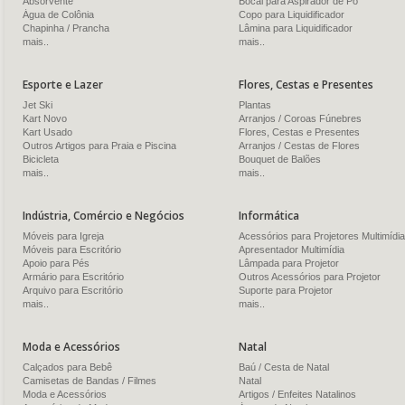
Absorvente
Bocal para Aspirador de Pó
Água de Colônia
Copo para Liquidificador
Chapinha / Prancha
Lâmina para Liquidificador
mais..
mais..
Esporte e Lazer
Flores, Cestas e Presentes
Jet Ski
Plantas
Kart Novo
Arranjos / Coroas Fúnebres
Kart Usado
Flores, Cestas e Presentes
Outros Artigos para Praia e Piscina
Arranjos / Cestas de Flores
Bicicleta
Bouquet de Balões
mais..
mais..
Indústria, Comércio e Negócios
Informática
Móveis para Igreja
Acessórios para Projetores Multimídia
Móveis para Escritório
Apresentador Multimídia
Apoio para Pés
Lâmpada para Projetor
Armário para Escritório
Outros Acessórios para Projetor
Arquivo para Escritório
Suporte para Projetor
mais..
mais..
Moda e Acessórios
Natal
Calçados para Bebê
Baú / Cesta de Natal
Camisetas de Bandas / Filmes
Natal
Moda e Acessórios
Artigos / Enfeites Natalinos