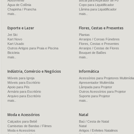
Absorvente
Bocal para Aspirador de Pó
Água de Colônia
Copo para Liquidificador
Chapinha / Prancha
Lâmina para Liquidificador
mais..
mais..
Esporte e Lazer
Flores, Cestas e Presentes
Jet Ski
Plantas
Kart Novo
Arranjos / Coroas Fúnebres
Kart Usado
Flores, Cestas e Presentes
Outros Artigos para Praia e Piscina
Arranjos / Cestas de Flores
Bicicleta
Bouquet de Balões
mais..
mais..
Indústria, Comércio e Negócios
Informática
Móveis para Igreja
Acessórios para Projetores Multimídia
Móveis para Escritório
Apresentador Multimídia
Apoio para Pés
Lâmpada para Projetor
Armário para Escritório
Outros Acessórios para Projetor
Arquivo para Escritório
Suporte para Projetor
mais..
mais..
Moda e Acessórios
Natal
Calçados para Bebê
Baú / Cesta de Natal
Camisetas de Bandas / Filmes
Natal
Moda e Acessórios
Artigos / Enfeites Natalinos