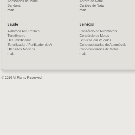
Acessórios de Moda
Árvore de Natal
Bandana
Cartões de Natal
mais..
mais..
Saúde
Serviços
Almofada Anti-Refluxo
Consórcio de Automóveis
Termômetro
Consórcio de Motos
Desumidificador
Serviços em Veículos
Esterilizador / Purificador de Ar
Concessionárias de Automóveis
Utensílios Médicos
Concessionárias de Motos
mais..
mais..
© 2026 All Rights Reserved.