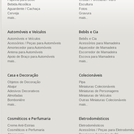
Bebida Alcoólica
Escultura
Aguardente / Cachaça
Fotos
Cerveja
Gravura
mais..
mais..
Automóveis e Veículos
Bebês e Cia
Automóveis e Veículos
Bebês e Cia
Acessórios / Peças para Automóveis
Acessórios para Mamadeira
Amortecedor para Automóveis
Aquecedor de Mamadeira
Antena para Automóveis
Escorredor de Mamadeira
Apoio de Braço para Automóveis
Escova para Mamadeira
mais..
mais..
Casa e Decoração
Colecionáveis
Objetos de Decoração
Pipa
Abajur
Miniaturas Colecionáveis
Adesivos Decorativos
Miniaturas de Personagens
Almofadas
Miniaturas de Veículos
Bomboniére
Outras Miniaturas Colecionáveis
mais..
mais..
Cosméticos e Perfumaria
Eletrodomésticos
Creme Anti-Estrias
Eletrodomésticos
Cosméticos e Perfumaria
Acessórios / Peças para Eletrodomés