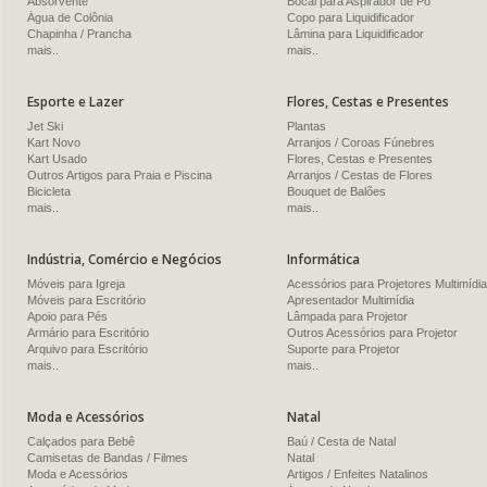
Absorvente
Bocal para Aspirador de Pó
Água de Colônia
Copo para Liquidificador
Chapinha / Prancha
Lâmina para Liquidificador
mais..
mais..
Esporte e Lazer
Flores, Cestas e Presentes
Jet Ski
Plantas
Kart Novo
Arranjos / Coroas Fúnebres
Kart Usado
Flores, Cestas e Presentes
Outros Artigos para Praia e Piscina
Arranjos / Cestas de Flores
Bicicleta
Bouquet de Balões
mais..
mais..
Indústria, Comércio e Negócios
Informática
Móveis para Igreja
Acessórios para Projetores Multimídia
Móveis para Escritório
Apresentador Multimídia
Apoio para Pés
Lâmpada para Projetor
Armário para Escritório
Outros Acessórios para Projetor
Arquivo para Escritório
Suporte para Projetor
mais..
mais..
Moda e Acessórios
Natal
Calçados para Bebê
Baú / Cesta de Natal
Camisetas de Bandas / Filmes
Natal
Moda e Acessórios
Artigos / Enfeites Natalinos