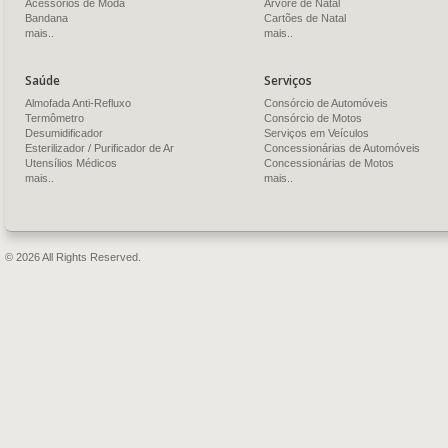
Acessórios de Moda
Árvore de Natal
Bandana
Cartões de Natal
mais..
mais..
Saúde
Serviços
Almofada Anti-Refluxo
Consórcio de Automóveis
Termômetro
Consórcio de Motos
Desumidificador
Serviços em Veículos
Esterilizador / Purificador de Ar
Concessionárias de Automóveis
Utensílios Médicos
Concessionárias de Motos
mais..
mais..
© 2026 All Rights Reserved.