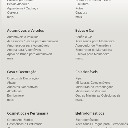
Bebida Alcoólica
Escultura
Aguardente / Cachaça
Fotos
Cerveja
Gravura
mais..
mais..
Automóveis e Veículos
Bebês e Cia
Automóveis e Veículos
Bebês e Cia
Acessórios / Peças para Automóveis
Acessórios para Mamadeira
Amortecedor para Automóveis
Aquecedor de Mamadeira
Antena para Automóveis
Escorredor de Mamadeira
Apoio de Braço para Automóveis
Escova para Mamadeira
mais..
mais..
Casa e Decoração
Colecionáveis
Objetos de Decoração
Pipa
Abajur
Miniaturas Colecionáveis
Adesivos Decorativos
Miniaturas de Personagens
Almofadas
Miniaturas de Veículos
Bomboniére
Outras Miniaturas Colecionáveis
mais..
mais..
Cosméticos e Perfumaria
Eletrodomésticos
Creme Anti-Estrias
Eletrodomésticos
Cosméticos e Perfumaria
Acessórios / Peças para Eletrodomés