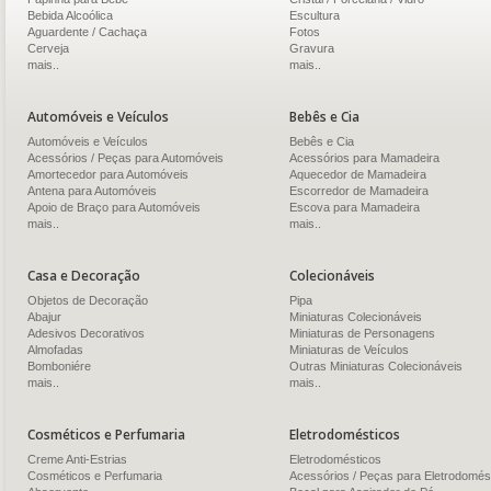
Bebida Alcoólica
Escultura
Aguardente / Cachaça
Fotos
Cerveja
Gravura
mais..
mais..
Automóveis e Veículos
Bebês e Cia
Automóveis e Veículos
Bebês e Cia
Acessórios / Peças para Automóveis
Acessórios para Mamadeira
Amortecedor para Automóveis
Aquecedor de Mamadeira
Antena para Automóveis
Escorredor de Mamadeira
Apoio de Braço para Automóveis
Escova para Mamadeira
mais..
mais..
Casa e Decoração
Colecionáveis
Objetos de Decoração
Pipa
Abajur
Miniaturas Colecionáveis
Adesivos Decorativos
Miniaturas de Personagens
Almofadas
Miniaturas de Veículos
Bomboniére
Outras Miniaturas Colecionáveis
mais..
mais..
Cosméticos e Perfumaria
Eletrodomésticos
Creme Anti-Estrias
Eletrodomésticos
Cosméticos e Perfumaria
Acessórios / Peças para Eletrodomés