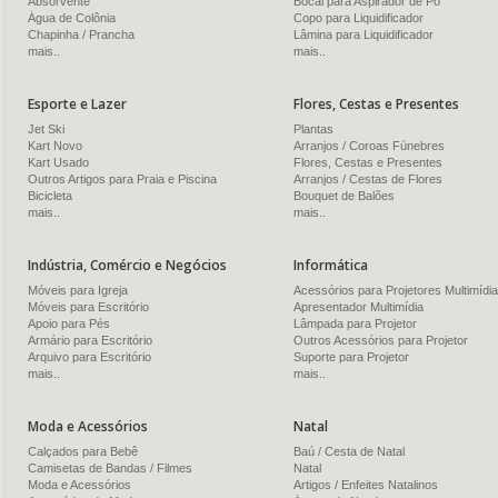
Absorvente
Bocal para Aspirador de Pó
Água de Colônia
Copo para Liquidificador
Chapinha / Prancha
Lâmina para Liquidificador
mais..
mais..
Esporte e Lazer
Flores, Cestas e Presentes
Jet Ski
Plantas
Kart Novo
Arranjos / Coroas Fúnebres
Kart Usado
Flores, Cestas e Presentes
Outros Artigos para Praia e Piscina
Arranjos / Cestas de Flores
Bicicleta
Bouquet de Balões
mais..
mais..
Indústria, Comércio e Negócios
Informática
Móveis para Igreja
Acessórios para Projetores Multimídia
Móveis para Escritório
Apresentador Multimídia
Apoio para Pés
Lâmpada para Projetor
Armário para Escritório
Outros Acessórios para Projetor
Arquivo para Escritório
Suporte para Projetor
mais..
mais..
Moda e Acessórios
Natal
Calçados para Bebê
Baú / Cesta de Natal
Camisetas de Bandas / Filmes
Natal
Moda e Acessórios
Artigos / Enfeites Natalinos