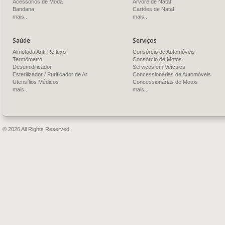
Acessórios de Moda
Árvore de Natal
Bandana
Cartões de Natal
mais..
mais..
Saúde
Serviços
Almofada Anti-Refluxo
Consórcio de Automóveis
Termômetro
Consórcio de Motos
Desumidificador
Serviços em Veículos
Esterilizador / Purificador de Ar
Concessionárias de Automóveis
Utensílios Médicos
Concessionárias de Motos
mais..
mais..
© 2026 All Rights Reserved.