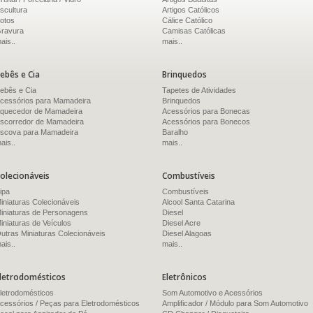
scultura
Artigos Católicos
otos
Cálice Católico
ravura
Camisas Católicas
ais..
mais..
ebês e Cia
Brinquedos
ebês e Cia
Tapetes de Atividades
cessórios para Mamadeira
Brinquedos
quecedor de Mamadeira
Acessórios para Bonecas
scorredor de Mamadeira
Acessórios para Bonecos
scova para Mamadeira
Baralho
ais..
mais..
olecionáveis
Combustíveis
ipa
Combustíveis
iniaturas Colecionáveis
Alcool Santa Catarina
iniaturas de Personagens
Diesel
iniaturas de Veículos
Diesel Acre
utras Miniaturas Colecionáveis
Diesel Alagoas
ais..
mais..
letrodomésticos
Eletrônicos
letrodomésticos
Som Automotivo e Acessórios
cessórios / Peças para Eletrodomésticos
Amplificador / Módulo para Som Automotivo