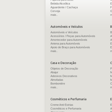
Bebida Alcoólica
E
Aguardente / Cachaça
F
Cerveja
G
mais..
m
Automóveis e Veículos
B
Automóveis e Veículos
B
Acessórios / Peças para Automóveis
A
Amortecedor para Automóveis
A
Antena para Automóveis
E
Apoio de Braço para Automóveis
E
mais..
m
Casa e Decoração
C
Objetos de Decoração
P
Abajur
M
Adesivos Decorativos
M
Almofadas
M
Bomboniére
O
mais..
m
Cosméticos e Perfumaria
E
Creme Anti-Estrias
E
Cosméticos e Perfumaria
A