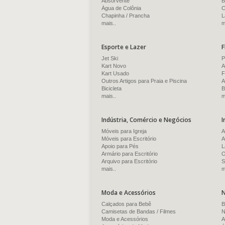
Absorvente
B
Água de Colônia
C
Chapinha / Prancha
L
mais..
m
Esporte e Lazer
F
Jet Ski
P
Kart Novo
A
Kart Usado
F
Outros Artigos para Praia e Piscina
A
Bicicleta
B
mais..
m
Indústria, Comércio e Negócios
I
Móveis para Igreja
A
Móveis para Escritório
A
Apoio para Pés
L
Armário para Escritório
O
Arquivo para Escritório
S
mais..
m
Moda e Acessórios
N
Calçados para Bebê
B
Camisetas de Bandas / Filmes
N
Moda e Acessórios
A