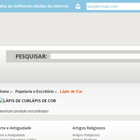
eba as melhores ofertas da internet.
PESQUISAR:
Home
Papelaria e Escritório
Lápis de Cor
LÁPIS DE COR
Nenhum produto encontrado!
rte e Antiguidade
Artigos Religiosos
rte e Antiguidade
Artigos Religiosos
ristal / Porcelana / Vidro
Artigos Budistas