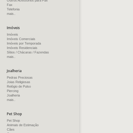
Outros Acessórios para Fax
Fax
Telefonia
mais..
Imóveis
Imóveis
Imóveis Comerciais
Imóveis por Temporada
Imóveis Residenciais
Sítios / Chácaras / Fazendas
mais..
Joalheria
Pedras Preciosas
Joias Religiosas
Relógio de Pulso
Piercing
Joalheria
mais..
Pet Shop
Pet Shop
Animais de Estimação
Cães