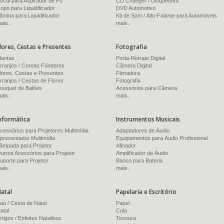
ocal para Aspirador de Pó
CD Changer / Disqueteira
opo para Liquidificador
DVD Automotivo
âmina para Liquidificador
Kit de Som / Alto-Falante para Automóveis
ais..
mais..
lores, Cestas e Presentes
Fotografia
lantas
Porta-Retrato Digital
rranjos / Coroas Fúnebres
Câmera Digital
lores, Cestas e Presentes
Filmadora
rranjos / Cestas de Flores
Fotografia
ouquet de Balões
Acessórios para Câmera
ais..
mais..
nformática
Instrumentos Musicais
cessórios para Projetores Multimídia
Adaptadores de Áudio
presentador Multimídia
Equipamentos para Áudio Profissional
âmpada para Projetor
Afinador
utros Acessórios para Projetor
Amplificador de Áudio
uporte para Projetor
Banco para Bateria
ais..
mais..
atal
Papelaria e Escritório
aú / Cesta de Natal
Papel
atal
Cola
rtigos / Enfeites Natalinos
Tesoura